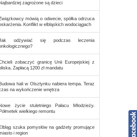
Najbardziej zagrożone są dzieci
Związkowcy mówią o odwecie, spółka odrzuca
oskarżenia. Konflikt w elbląskich wodociągach
Jak odżywiać się podczas leczenia
onkologicznego?
Chcieli zobaczyć granicę Unii Europejskiej z
bliska. Zapłacą 1200 zł mandatu
Budowa hali w Olsztynku nabiera tempa. Teraz
czas na wykończenie wnętrza
Nowe życie stuletniego Pałacu Młodzieży.
Półmetek wielkiego remontu
Elbląg szuka pomysłów na gadżety promujące
miasto i region