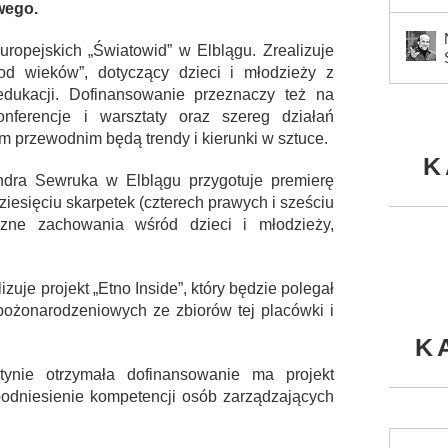
wego.
ropejskich „Światowid” w Elblągu. Zrealizuje
d wieków”, dotyczący dzieci i młodzieży z
dukacji. Dofinansowanie przeznaczy też na
nferencje i warsztaty oraz szereg działań
m przewodnim będą trendy i kierunki w sztuce.
K
ndra Sewruka w Elblągu przygotuje premierę
ziesięciu skarpetek (czterech prawych i sześciu
czne zachowania wśród dzieci i młodzieży,
je projekt „Etno Inside”, który będzie polegał
 bożonarodzeniowych ze zbiorów tej placówki i
K
ynie otrzymała dofinansowanie ma projekt
 podniesienie kompetencji osób zarządzających