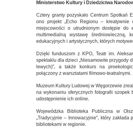
Ministerstwo Kultury i Dziedzictwa Narodo
Cztery granty pozyskało Centrum Spotkań Eu
ono projekt „Echo Regionu – kreatywnie o
miejscowości o utrudnionym dostępie do e
multimedialną wystawę średniowieczną, ko
edukacyjnych i artystycznych, których motywe
Dzięki funduszom z KPO, Teatr im. Aleksa
spektaklu dla dzieci „Niesamowite przygody d
lewych)”, a także konkurs na proekologi
połączony z warsztatami filmowo-teatralnymi.
Muzeum Kultury Ludowej w Węgorzewie zrealizu
na wykonaniu sferycznych fotografii szopek
udostępnienie ich online.
Wojewódzka Biblioteka Publiczna w Olszt
„Tradycyjnie – Innowacyjnie”, który zakłada
bibliotekami w regionie.