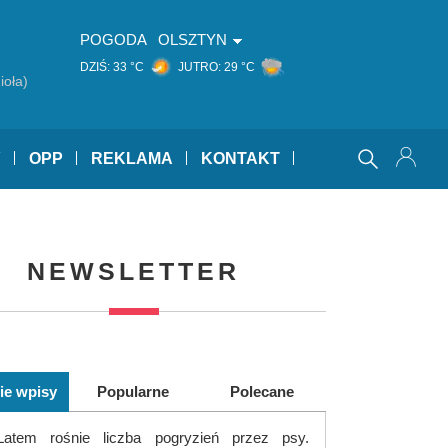
POGODA
OLSZTYN
DZIŚ:
33 °C
JUTRO:
29 °C
ioła)
Y
OPP
REKLAMA
KONTAKT
NEWSLETTER
ie wpisy
Popularne
Polecane
Latem rośnie liczba pogryzień przez psy.