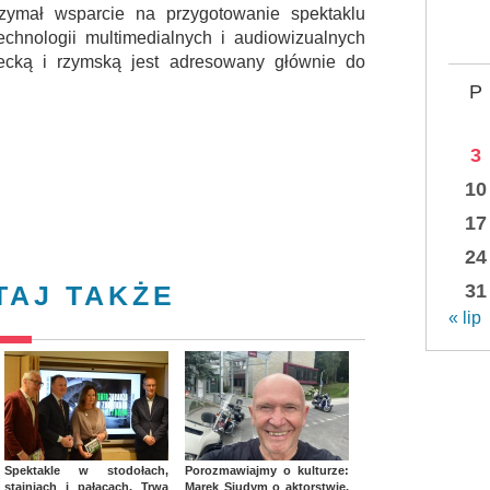
rzymał wsparcie na przygotowanie spektaklu
technologii multimedialnych i audiowizualnych
grecką i rzymską jest adresowany głównie do
P
3
10
17
24
31
TAJ TAKŻE
« lip
Spektakle w stodołach,
Porozmawiajmy o kulturze:
stajniach i pałacach. Trwa
Marek Siudym o aktorstwie,