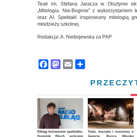
Teatr im. Stefana Jaracza w Olsztynie ot
„Mitologia. Nie-Boginie” z wykorzystaniem 
oraz AI. Spektakl inspirowany mitologią 
młodzieży szkolnej.
Redakcja: A. Niebojewska za PAP
Facebook
Mastodon
Email
Share
PRZECZY
Elbląg bohaterem spektaklu.
Teatr, muzyka i rozmowy o
Dominik Bloch gościem
świecie. Rusza Wioska