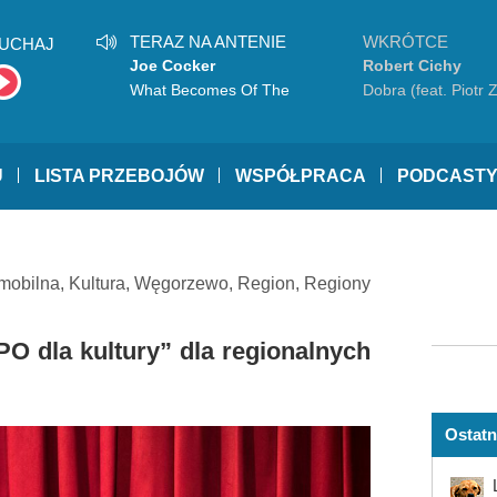
TERAZ NA ANTENIE
WKRÓTCE
UCHAJ
Joe Cocker
Robert Cichy
What Becomes Of The
Dobra (feat. Piotr Z
Broken Hearted
U
LISTA PRZEBOJÓW
WSPÓŁPRACA
PODCAST
 mobilna
,
Kultura
,
Węgorzewo
,
Region
,
Regiony
PO dla kultury” dla regionalnych
Ostatn