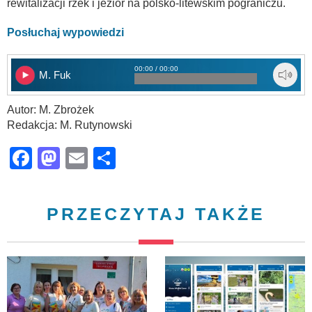
rewitalizacji rzek i jezior na polsko-litewskim pograniczu.
Posłuchaj wypowiedzi
00:00 / 00:00
M. Fuk
Autor: M. Zbrożek
Redakcja: M. Rutynowski
Facebook
Mastodon
Email
Share
PRZECZYTAJ TAKŻE