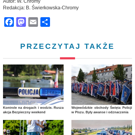
Autor: W. Chromy
Redakcja: B. Świerkowska-Chromy
Facebook
Mastodon
Email
Share
PRZECZYTAJ TAKŻE
Kontrole na drogach i wodzie. Rusza
Wojewódzkie obchody Święta Policji
akcja Bezpieczny weekend
w Piszu. Były awanse i odznaczenia