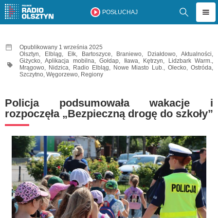
POSŁUCHAJ
Opublikowany 1 września 2025
Olsztyn
,
Elbląg
,
Ełk
,
Bartoszyce
,
Braniewo
,
Działdowo
,
Aktualności
,
Giżycko
,
Aplikacja mobilna
,
Gołdap
,
Iława
,
Kętrzyn
,
Lidzbark Warm.
,
Mrągowo
,
Nidzica
,
Radio Elbląg
,
Nowe Miasto Lub.
,
Olecko
,
Ostróda
,
Szczytno
,
Węgorzewo
,
Regiony
Policja podsumowała wakacje i
rozpoczęła „Bezpieczną drogę do szkoły”