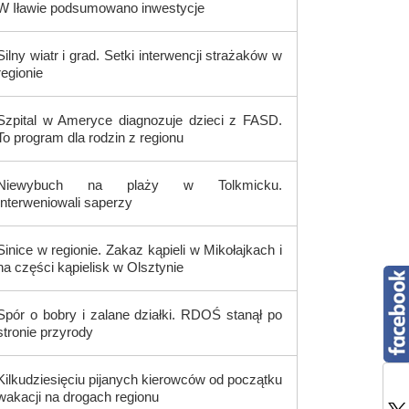
W Iławie podsumowano inwestycje
Silny wiatr i grad. Setki interwencji strażaków w
regionie
Szpital w Ameryce diagnozuje dzieci z FASD.
To program dla rodzin z regionu
Niewybuch na plaży w Tolkmicku.
Interweniowali saperzy
Sinice w regionie. Zakaz kąpieli w Mikołajkach i
na części kąpielisk w Olsztynie
Spór o bobry i zalane działki. RDOŚ stanął po
stronie przyrody
Kilkudziesięciu pijanych kierowców od początku
wakacji na drogach regionu