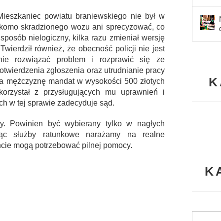
 Mieszkaniec powiatu braniewskiego nie był w
ekomo skradzionego wozu ani sprecyzować, co
posób nielogiczny, kilka razu zmieniał wersję
wierdził również, że obecność policji nie jest
nie rozwiązać problem i rozprawić się ze
otwierdzenia zgłoszenia oraz utrudnianie pracy
K
 na mężczyznę mandat w wysokości 500 złotych
korzystał z przysługujących mu uprawnień i
ch w tej sprawie zadecyduje sąd.
y. Powinien być wybierany tylko w nagłych
jąc służby ratunkowe narażamy na realne
cie mogą potrzebować pilnej pomocy.
K