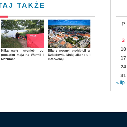
TAJ TAKŻE
P
3
10
Kilkanaście utonięć od
Bilans nocnej prohibicji w
początku maja na Warmii i
Działdowie. Mniej alkoholu i
17
Mazurach
interwencji
24
31
« lip