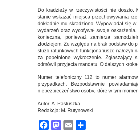
Do kradzieży w rzeczywistości nie doszło.
stanie wskazać miejsca przechowywania rz
dokładnie mu skradziono. Wypowiadał się w s
wydarzeń oraz wycofywał swoje oskarżenia. T
konieczna, ponieważ zamierza samodziel
złodziejem. Ze względu na brak podstaw do p
służb ratunkowych funkcjonariusze nałożyli
za popełnione wykroczenie. Zgłaszający s
odmówił przyjęcia mandatu. O dalszych kroka
Numer telefoniczny 112 to numer alarmow
przypadkach. Bezpodstawnie powiadamia
niebezpieczeństwo osoby, które w tym momen
Autor: A. Pastuszka
Redakcja: M. Rutynowski
Facebook
Mastodon
Email
Share