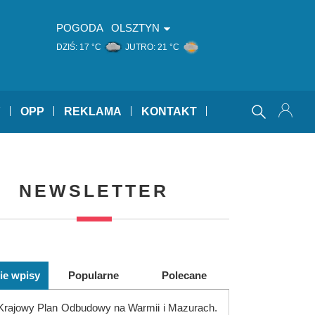
POGODA
OLSZTYN
DZIŚ:
17 °C
JUTRO:
21 °C
Y
OPP
REKLAMA
KONTAKT
NEWSLETTER
ie wpisy
Popularne
Polecane
Krajowy Plan Odbudowy na Warmii i Mazurach.