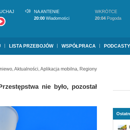
UCHAJ
NA ANTENIE
WKRÓTCE
20:00
Wiadomości
20:04
Pogoda
U
LISTA PRZEBOJÓW
WSPÓŁPRACA
PODCAST
niewo
,
Aktualności
,
Aplikacja mobilna
,
Regiony
Przestępstwa nie było, pozostał
Ostatn