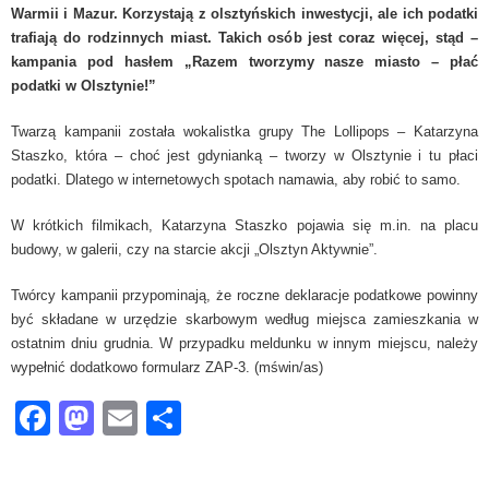
Warmii i Mazur. Korzystają z olsztyńskich inwestycji, ale ich podatki
trafiają do rodzinnych miast. Takich osób jest coraz więcej, stąd –
kampania pod hasłem „Razem tworzymy nasze miasto – płać
podatki w Olsztynie!”
Twarzą kampanii została wokalistka grupy The Lollipops – Katarzyna
Staszko, która – choć jest gdynianką – tworzy w Olsztynie i tu płaci
podatki. Dlatego w internetowych spotach namawia, aby robić to samo.
W krótkich filmikach, Katarzyna Staszko pojawia się m.in. na placu
budowy, w galerii, czy na starcie akcji „Olsztyn Aktywnie”.
Twórcy kampanii przypominają, że roczne deklaracje podatkowe powinny
być składane w urzędzie skarbowym według miejsca zamieszkania w
ostatnim dniu grudnia. W przypadku meldunku w innym miejscu, należy
wypełnić dodatkowo formularz ZAP-3. (mświn/as)
Facebook
Mastodon
Email
Share