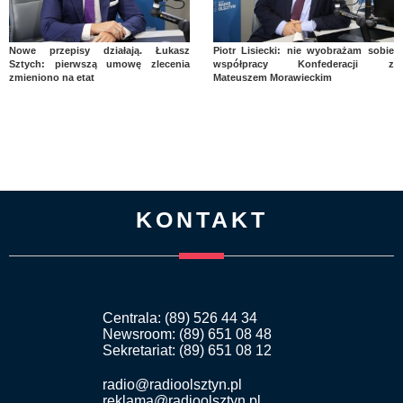
Nowe przepisy działają. Łukasz
Piotr Lisiecki: nie wyobrażam sobie
Sztych: pierwszą umowę zlecenia
współpracy Konfederacji z
zmieniono na etat
Mateuszem Morawieckim
KONTAKT
Centrala: (89) 526 44 34
Newsroom: (89) 651 08 48
Sekretariat: (89) 651 08 12
radio@radioolsztyn.pl
reklama@radioolsztyn.pl