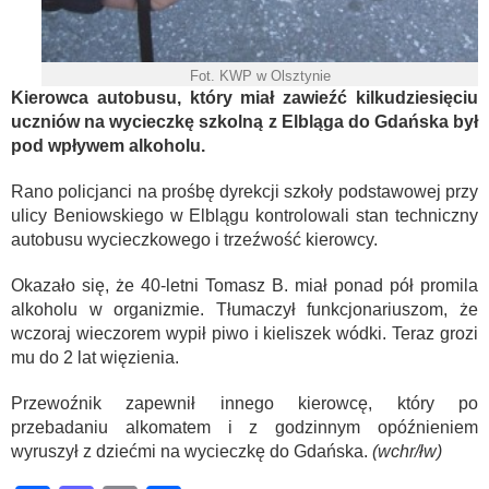
Fot. KWP w Olsztynie
Kierowca autobusu, który miał zawieźć kilkudziesięciu
uczniów na wycieczkę szkolną z Elbląga do Gdańska był
pod wpływem alkoholu.
Rano policjanci na prośbę dyrekcji szkoły podstawowej przy
ulicy Beniowskiego w Elblągu kontrolowali stan techniczny
autobusu wycieczkowego i trzeźwość kierowcy.
Okazało się, że 40-letni Tomasz B. miał ponad pół promila
alkoholu w organizmie. Tłumaczył funkcjonariuszom, że
wczoraj wieczorem wypił piwo i kieliszek wódki. Teraz grozi
mu do 2 lat więzienia.
Przewoźnik zapewnił innego kierowcę, który po
przebadaniu alkomatem i z godzinnym opóźnieniem
wyruszył z dziećmi na wycieczkę do Gdańska.
(wchr/łw)