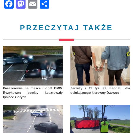
Facebook
Mastodon
Email
Share
PRZECZYTAJ TAKŻE
Pasażerowie na masce i drift BMW.
Zarzuty i 11 tys. zł mandatu dla
Ryzykowne popisy kosztowały
uciekającego kierowcy Daewoo
tysiące złotych