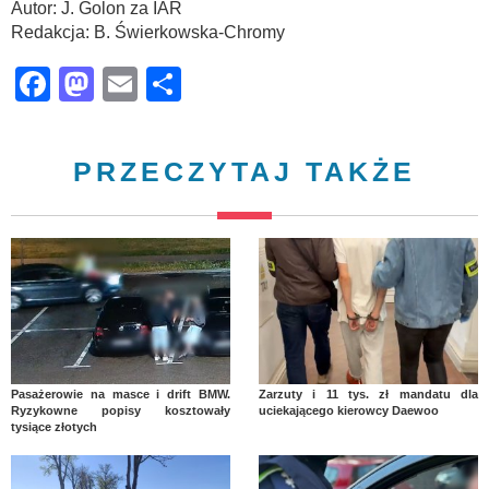
Autor: J. Golon za IAR
Redakcja: B. Świerkowska-Chromy
Facebook
Mastodon
Email
Share
PRZECZYTAJ TAKŻE
Pasażerowie na masce i drift BMW.
Zarzuty i 11 tys. zł mandatu dla
Ryzykowne popisy kosztowały
uciekającego kierowcy Daewoo
tysiące złotych