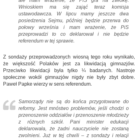
ale mam wrażenie, że PiS gra na zwłokę.
Wnioskiem ma się zająć teraz komisja
ustawodawcza. W lipcu mamy jeszcze dwa
posiedzenia Sejmu, później będzie przerwa do
połowy września i mam wrażenie, że PiS
przeprowadzi to co deklarował i nie będzie
referendum w tej sprawie.
Z sondaży przeprowadzonych wiosną tego roku wynikało,
że większość Polaków jest za likwidacją gimnazjów.
Przeciwko likwidacji była tylko ¼ badanych. Nastroje
społeczne wokół gimnazjów nigdy nie były zbyt dobre.
Paweł Papke wierzy w sens referendum.
Samorządy nie są do końca przygotowane do
reformy. Jest mnóstwo problemów, jeśli chodzi o
przenoszenie oddziałów i przenoszenie młodzieży
z różnych szkół. Pani minister edukacji
deklarowała, że żadni nauczyciele nie zostaną
zwolnieni. Już w tej chwili – z sondaży i relacji