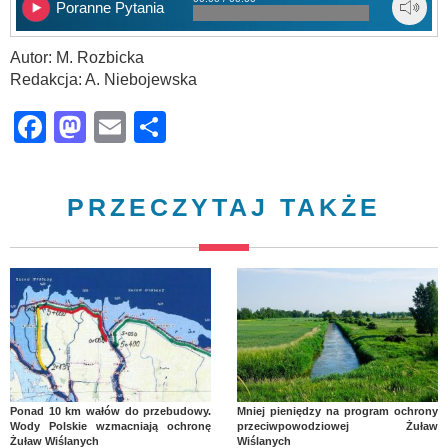
Poranne Pytania
Autor: M. Rozbicka
Redakcja: A. Niebojewska
Facebook
Mastodon
Email
Share
PRZECZYTAJ TAKŻE
Ponad 10 km wałów do przebudowy.
Mniej pieniędzy na program ochrony
Wody Polskie wzmacniają ochronę
przeciwpowodziowej Żuław
Żuław Wiślanych
Wiślanych