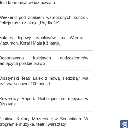
Jest komunikat władz powiatu
Weekend pod znakiem wzmożonych kontroli.
Policja rusza z akcją „Prędkość”
Sukces lęgowy rybołowów na Warmii i
Mazurach. Koral i Maja już latają
Deportowano kolejnych cudzoziemców
łamiących polskie prawo
Olsztyński Teatr Lalek z nową siedzibą? Ma
być warta nawet 100 mln zł
Rowerowy Raport. Niebezpieczne miejsca w
Olsztynie
Festiwal Kultury Mazurskiej w Sorkwitach. W
programie muzyka, teatr i warsztaty