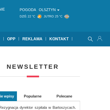
NIE
POGODA
OLSZTYN
DZIŚ:
22 °C
JUTRO:
25 °C
Y
OPP
REKLAMA
KONTAKT
NEWSLETTER
ie wpisy
Popularne
Polecane
Rezygnacja dyrektor szpitala w Bartoszycach.