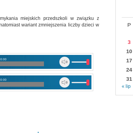
mykania miejskich przedszkoli w związku z
P
atomiast wariant zmniejszenia liczby dzieci w
3
10
17
00:00
24
31
00:00
« lip