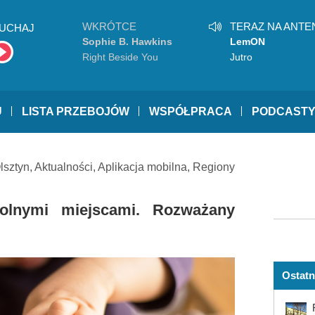
WKRÓTCE
TERAZ NA ANTE
UCHAJ
Sophie B. Hawkins
LemON
Right Beside You
Jutro
U
LISTA PRZEBOJÓW
WSPÓŁPRACA
PODCAST
lsztyn
,
Aktualności
,
Aplikacja mobilna
,
Regiony
wolnymi miejscami. Rozważany
Ostatn