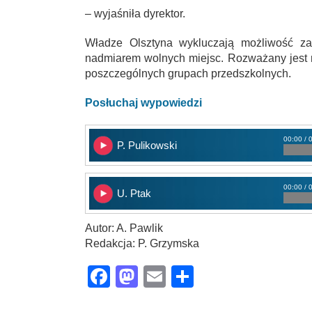
– wyjaśniła dyrektor.
Władze Olsztyna wykluczają możliwość za
nadmiarem wolnych miejsc. Rozważany jest n
poszczególnych grupach przedszkolnych.
Posłuchaj wypowiedzi
00:00 / 
P. Pulikowski
00:00 / 
U. Ptak
Autor: A. Pawlik
Redakcja: P. Grzymska
Facebook
Mastodon
Email
Share