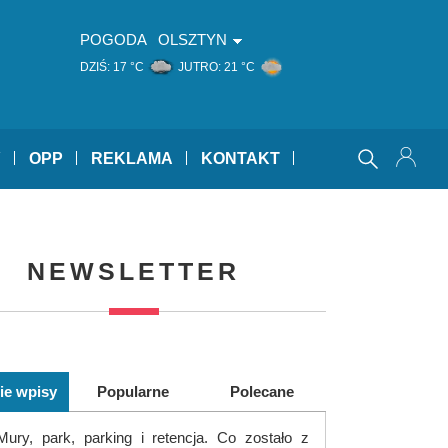
POGODA
OLSZTYN
DZIŚ:
17 °C
JUTRO:
21 °C
Y
OPP
REKLAMA
KONTAKT
NEWSLETTER
ie wpisy
Popularne
Polecane
Mury, park, parking i retencja. Co zostało z