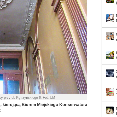
y przy ul. Kętrzyńskiego 6. Fot. UM
 kierującą Biurem Miejskiego Konserwatora
.