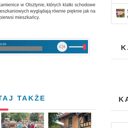
amienice w Olsztynie, których klatki schodowe
ieszkaniowych wyglądają równie pięknie jak na
pierwsi mieszkańcy.
00:00
K
TAJ TAKŻE
K