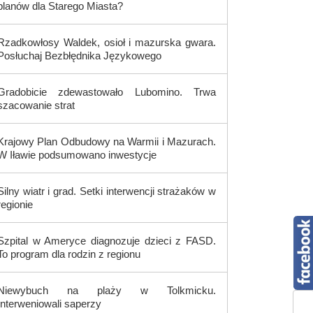
planów dla Starego Miasta?
Rzadkowłosy Waldek, osioł i mazurska gwara.
Posłuchaj Bezbłędnika Językowego
Gradobicie zdewastowało Lubomino. Trwa
szacowanie strat
Krajowy Plan Odbudowy na Warmii i Mazurach.
W Iławie podsumowano inwestycje
Silny wiatr i grad. Setki interwencji strażaków w
regionie
Szpital w Ameryce diagnozuje dzieci z FASD.
To program dla rodzin z regionu
Niewybuch na plaży w Tolkmicku.
Interweniowali saperzy