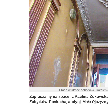
Prace w klatce schodowej kamienic
Zapraszamy na spacer z Pauliną Żukowską,
Zabytków. Posłuchaj audycji Małe Ojczyzny