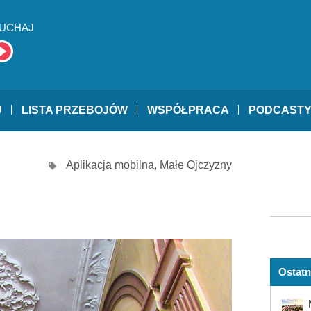
UCHAJ
U
LISTA PRZEBOJÓW
WSPÓŁPRACA
PODCAST
Aplikacja mobilna
,
Małe Ojczyzny
Ostatn