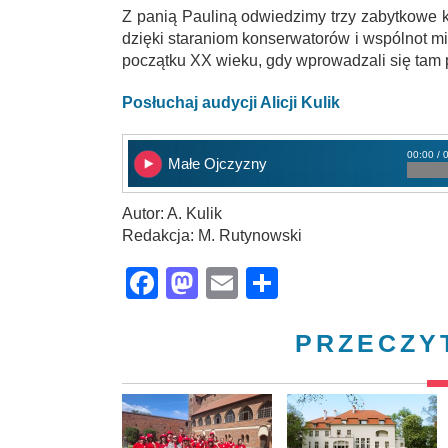
Z panią Pauliną odwiedzimy trzy zabytkowe k
dzięki staraniom konserwatorów i wspólnot m
początku XX wieku, gdy wprowadzali się tam 
Posłuchaj audycji Alicji Kulik
00:00 / 
Małe Ojczyzny
Autor: A. Kulik
Redakcja: M. Rutynowski
Facebook
Mastodon
Email
Share
PRZECZY