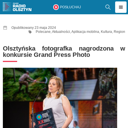
POSŁUCHAJ
Opublikowany 23 maja 2024
Polecane
,
Aktualności
,
Aplikacja mobilna
,
Kultura
,
Region
Olsztyńska fotografka nagrodzona w
konkursie Grand Press Photo