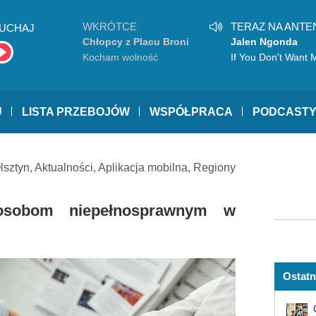
WKRÓTCE
TERAZ NA ANTE
UCHAJ
Chłopcy z Placu Broni
Jalen Ngonda
Kocham wolność
If You Don't Want 
U
LISTA PRZEBOJÓW
WSPÓŁPRACA
PODCAST
lsztyn
,
Aktualności
,
Aplikacja mobilna
,
Regiony
osobom niepełnosprawnym w
Ostatn