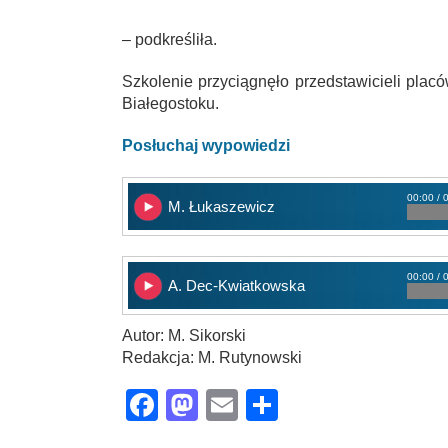
– podkreśliła.
Szkolenie przyciągnęło przedstawicieli plac
Białegostoku.
Posłuchaj wypowiedzi
00:00 / 
M. Łukaszewicz
00:00 / 
A. Dec-Kwiatkowska
Autor: M. Sikorski
Redakcja: M. Rutynowski
Facebook
Mastodon
Email
Share