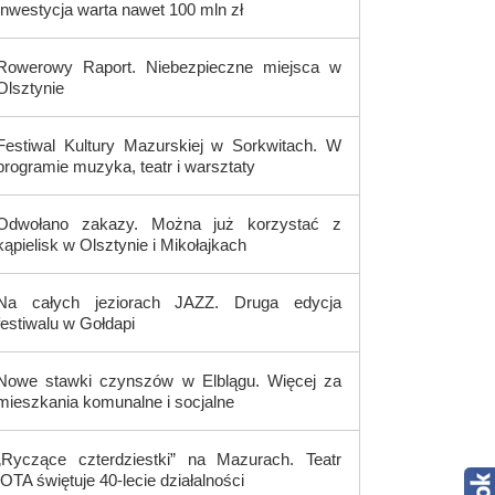
Inwestycja warta nawet 100 mln zł
Rowerowy Raport. Niebezpieczne miejsca w
Olsztynie
Festiwal Kultury Mazurskiej w Sorkwitach. W
programie muzyka, teatr i warsztaty
Odwołano zakazy. Można już korzystać z
kąpielisk w Olsztynie i Mikołajkach
Na całych jeziorach JAZZ. Druga edycja
festiwalu w Gołdapi
Nowe stawki czynszów w Elblągu. Więcej za
mieszkania komunalne i socjalne
„Ryczące czterdziestki” na Mazurach. Teatr
IOTA świętuje 40-lecie działalności