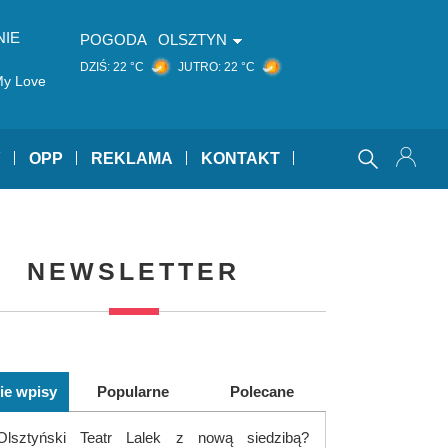
NIE
POGODA
OLSZTYN
DZIŚ:
22 °C
JUTRO:
22 °C
My Love
Y
OPP
REKLAMA
KONTAKT
NEWSLETTER
ie wpisy
Popularne
Polecane
Olsztyński Teatr Lalek z nową siedzibą?