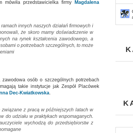
m mówiła przedstawicielka firmy
Magdalena
ramach innych naszych działań firmowych i
oponowali, że skoro mamy doświadczenie w
nych na rynek kształcenia zawodowego, a
osobami o potrzebach szczególnych, to może
K
zeniami
cja zawodowa osób o szczególnych potrzebach
magają takie instytucje jak Zespół Placówek
nna Dec-Kwiatkowska
.
K
 związane z pracą w późniejszych latach w
ów do udziału w praktykach wspomaganych.
nauczyciele wychodzą do przedsiębiorstw z
wspomagane