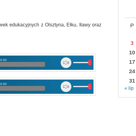
ówek edukacyjnych z Olsztyna, Ełku, Iławy oraz
P
3
10
00:00
17
24
31
00:00
« lip