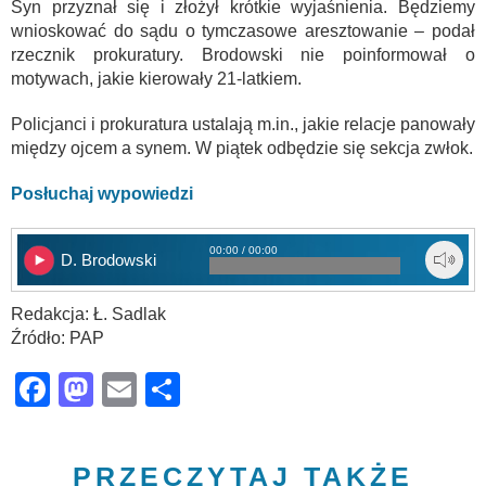
Syn przyznał się i złożył krótkie wyjaśnienia. Będziemy
wnioskować do sądu o tymczasowe aresztowanie – podał
rzecznik prokuratury. Brodowski nie poinformował o
motywach, jakie kierowały 21-latkiem.
Policjanci i prokuratura ustalają m.in., jakie relacje panowały
między ojcem a synem. W piątek odbędzie się sekcja zwłok.
Posłuchaj wypowiedzi
00:00 / 00:00
D. Brodowski
Redakcja: Ł. Sadlak
Źródło: PAP
Facebook
Mastodon
Email
Share
PRZECZYTAJ TAKŻE