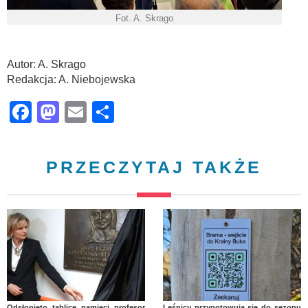
Fot. A. Skrago
Autor: A. Skrago
Redakcja: A. Niebojewska
Facebook
Mastodon
Email
Share
PRZECZYTAJ TAKŻE
Odsłonięto tablicę pamięci profesor
Leśnicy przygotowują się do sezonu