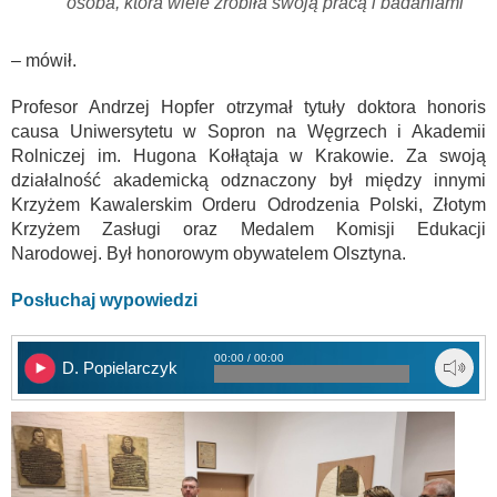
osoba, która wiele zrobiła swoją pracą i badaniami
– mówił.
Profesor Andrzej Hopfer otrzymał tytuły doktora honoris
causa Uniwersytetu w Sopron na Węgrzech i Akademii
Rolniczej im. Hugona Kołłątaja w Krakowie. Za swoją
działalność akademicką odznaczony był między innymi
Krzyżem Kawalerskim Orderu Odrodzenia Polski, Złotym
Krzyżem Zasługi oraz Medalem Komisji Edukacji
Narodowej. Był honorowym obywatelem Olsztyna.
Posłuchaj wypowiedzi
00:00 / 00:00
D. Popielarczyk