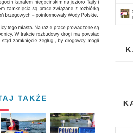
egocin kanałem niegocińskim na jezioro Tajty i
m zamknięcia są prace związane z rozbiórką
eń brzegowych – poinformowały Wody Polskie.
cy tego miasta. Na razie prace prowadzone są
odnicy. W trakcie rozbudowy drogi ma powstać
 stąd zamknięcie żeglugi, by drogowcy mogli
K
TAJ TAKŻE
K