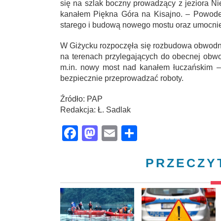
się na szlak boczny prowadzący z jeziora Ni
kanałem Piękna Góra na Kisajno. – Powode
starego i budową nowego mostu oraz umocni
W Giżycku rozpoczęła się rozbudowa obwodni
na terenach przylegających do obecnej obw
m.in. nowy most nad kanałem łuczańskim –
bezpiecznie przeprowadzać roboty.
Źródło: PAP
Redakcja: Ł. Sadlak
Facebook
Mastodon
Email
Share
PRZECZY