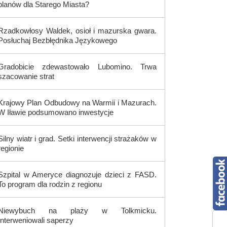
planów dla Starego Miasta?
Rzadkowłosy Waldek, osioł i mazurska gwara.
Posłuchaj Bezbłędnika Językowego
Gradobicie zdewastowało Lubomino. Trwa
szacowanie strat
Krajowy Plan Odbudowy na Warmii i Mazurach.
W Iławie podsumowano inwestycje
Silny wiatr i grad. Setki interwencji strażaków w
regionie
Szpital w Ameryce diagnozuje dzieci z FASD.
To program dla rodzin z regionu
Niewybuch na plaży w Tolkmicku.
Interweniowali saperzy