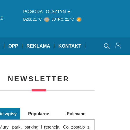
POGODA
OLSZTYN
Z
DZIŚ:
21 °C
JUTRO:
21 °C
Y
OPP
REKLAMA
KONTAKT
NEWSLETTER
ie wpisy
Popularne
Polecane
Mury, park, parking i retencja. Co zostało z