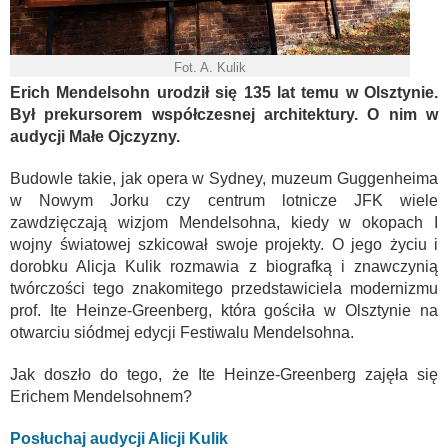
Fot. A. Kulik
Erich Mendelsohn urodził się 135 lat temu w Olsztynie.
Był prekursorem współczesnej architektury. O nim w
audycji Małe Ojczyzny.
Budowle takie, jak opera w Sydney, muzeum Guggenheima
w Nowym Jorku czy centrum lotnicze JFK wiele
zawdzięczają wizjom Mendelsohna, kiedy w okopach I
wojny światowej szkicował swoje projekty. O jego życiu i
dorobku Alicja Kulik rozmawia z biografką i znawczynią
twórczości tego znakomitego przedstawiciela modernizmu
prof. Ite Heinze-Greenberg, która gościła w Olsztynie na
otwarciu siódmej edycji Festiwalu Mendelsohna.
Jak doszło do tego, że Ite Heinze-Greenberg zajęła się
Erichem Mendelsohnem?
Posłuchaj audycji Alicji Kulik