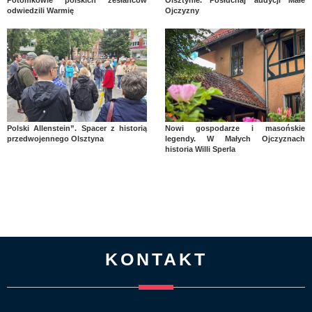
Potomkowie polskich zesłańców
Olsztynie. Posłuchaj audycji Małe
odwiedzili Warmię
Ojczyzny
Polski Allenstein”. Spacer z historią
Nowi gospodarze i masońskie
przedwojennego Olsztyna
legendy. W Małych Ojczyznach
historia Willi Sperla
KONTAKT