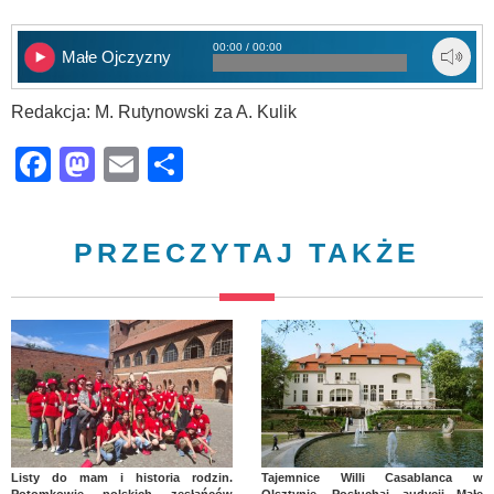
00:00 / 00:00
Małe Ojczyzny
Redakcja: M. Rutynowski za A. Kulik
Facebook
Mastodon
Email
Share
PRZECZYTAJ TAKŻE
Listy do mam i historia rodzin.
Tajemnice Willi Casablanca w