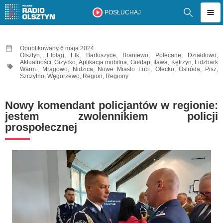
POSŁUCHAJ
Opublikowany 6 maja 2024
Olsztyn
,
Elbląg
,
Ełk
,
Bartoszyce
,
Braniewo
,
Polecane
,
Działdowo
,
Aktualności
,
Giżycko
,
Aplikacja mobilna
,
Gołdap
,
Iława
,
Kętrzyn
,
Lidzbark
Warm.
,
Mrągowo
,
Nidzica
,
Nowe Miasto Lub.
,
Olecko
,
Ostróda
,
Pisz
,
Szczytno
,
Węgorzewo
,
Region
,
Regiony
Nowy komendant policjantów w regionie:
jestem zwolennikiem policji
prospołecznej