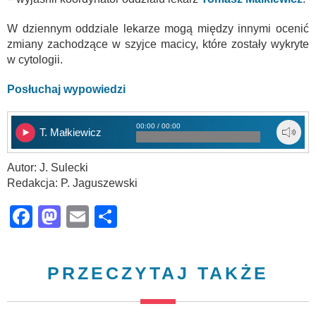
W dziennym oddziale lekarze mogą między innymi ocenić
zmiany zachodzące w szyjce macicy, które zostały wykryte
w cytologii.
Posłuchaj wypowiedzi
00:00 / 00:00
T. Małkiewicz
Autor: J. Sulecki
Redakcja: P. Jaguszewski
Facebook
Mastodon
Email
Share
PRZECZYTAJ TAKŻE