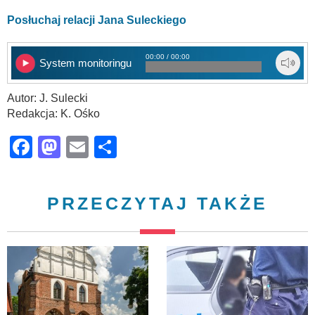
Posłuchaj relacji Jana Suleckiego
00:00 / 00:00
System monitoringu
Autor: J. Sulecki
Redakcja: K. Ośko
Facebook
Mastodon
Email
Share
PRZECZYTAJ TAKŻE