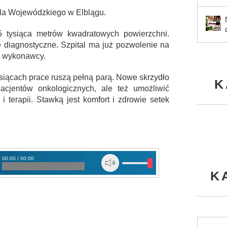
ala Wojewódzkiego w Elblągu.
 tysiąca metrów kwadratowych powierzchni.
e diagnostyczne. Szpital ma już pozwolenie na
i wykonawcy.
iesiącach prace ruszą pełną parą. Nowe skrzydło
K
acjentów onkologicznych, ale też umożliwić
 terapii. Stawką jest komfort i zdrowie setek
00:00 / 00:00
nakiem zapytania
K