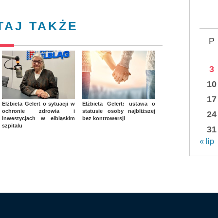
TAJ TAKŻE
P
3
10
17
Elżbieta Gelert o sytuacji w
Elżbieta Gelert: ustawa o
ochronie zdrowia i
statusie osoby najbliższej
24
inwestycjach w elbląskim
bez kontrowersji
szpitalu
31
« lip