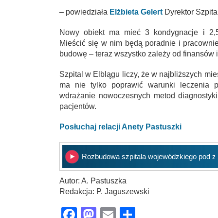
– powiedziała
Elżbieta Gelert
Dyrektor Szpit
Nowy obiekt ma mieć 3 kondygnacje i 2,5
Mieścić się w nim będą poradnie i pracowni
budowę – teraz wszystko zależy od finansów 
Szpital w Elblągu liczy, że w najbliższych m
ma nie tylko poprawić warunki leczenia p
wdrażanie nowoczesnych metod diagnostyki i
pacjentów.
Posłuchaj relacji Anety Pastuszki
Rozbudowa szpitala wojewódzkiego pod z
Autor: A. Pastuszka
Redakcja: P. Jaguszewski
Facebook
Mastodon
Email
Share