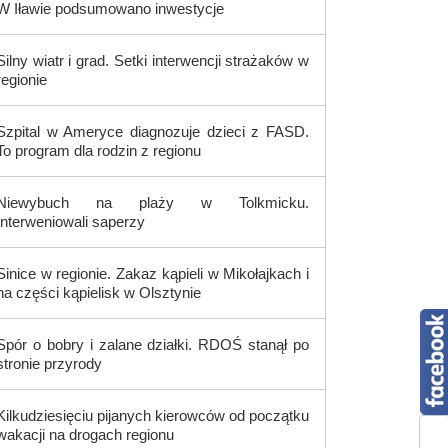
W Iławie podsumowano inwestycje
Silny wiatr i grad. Setki interwencji strażaków w
regionie
Szpital w Ameryce diagnozuje dzieci z FASD.
To program dla rodzin z regionu
Niewybuch na plaży w Tolkmicku.
Interweniowali saperzy
Sinice w regionie. Zakaz kąpieli w Mikołajkach i
na części kąpielisk w Olsztynie
Spór o bobry i zalane działki. RDOŚ stanął po
stronie przyrody
Kilkudziesięciu pijanych kierowców od początku
wakacji na drogach regionu