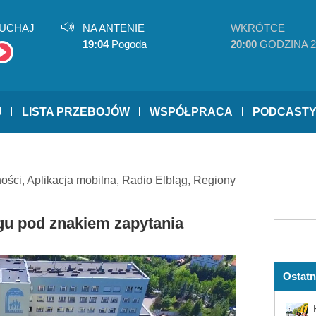
UCHAJ
NA ANTENIE
WKRÓTCE
19:04
Pogoda
20:00
GODZINA 2
U
LISTA PRZEBOJÓW
WSPÓŁPRACA
PODCAST
ności
,
Aplikacja mobilna
,
Radio Elbląg
,
Regiony
gu pod znakiem zapytania
Ostatn