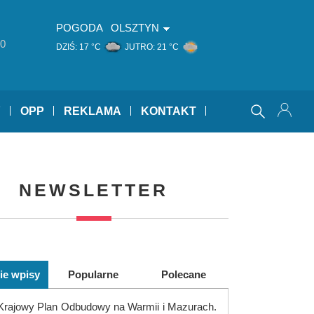
POGODA
OLSZTYN
0
DZIŚ:
17 °C
JUTRO:
21 °C
Y
OPP
REKLAMA
KONTAKT
NEWSLETTER
ie wpisy
Popularne
Polecane
Krajowy Plan Odbudowy na Warmii i Mazurach.