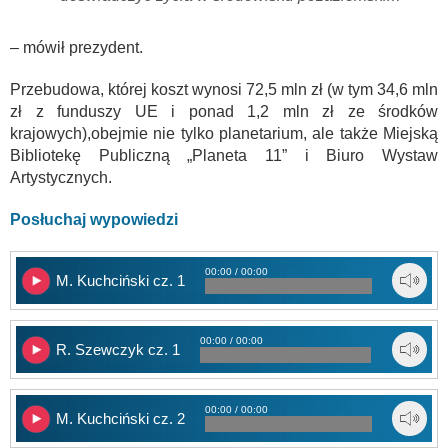
– mówił prezydent.
Przebudowa, której koszt wynosi 72,5 mln zł (w tym 34,6 mln
zł z funduszy UE i ponad 1,2 mln zł ze środków
krajowych),obejmie nie tylko planetarium, ale także Miejską
Bibliotekę Publiczną „Planeta 11” i Biuro Wystaw
Artystycznych.
Posłuchaj wypowiedzi
00:00 / 00:00
M. Kuchciński cz. 1
00:00 / 00:00
R. Szewczyk cz. 1
00:00 / 00:00
M. Kuchciński cz. 2