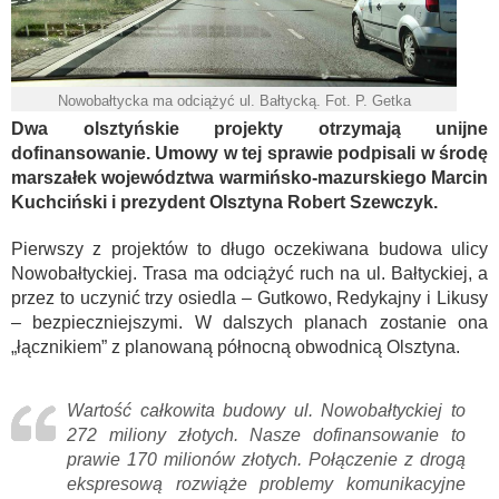
Nowobałtycka ma odciążyć ul. Bałtycką. Fot. P. Getka
Dwa olsztyńskie projekty otrzymają unijne
dofinansowanie. Umowy w tej sprawie podpisali w środę
marszałek województwa warmińsko-mazurskiego Marcin
Kuchciński i prezydent Olsztyna Robert Szewczyk.
Pierwszy z projektów to długo oczekiwana budowa ulicy
Nowobałtyckiej. Trasa ma odciążyć ruch na ul. Bałtyckiej, a
przez to uczynić trzy osiedla – Gutkowo, Redykajny i Likusy
– bezpieczniejszymi. W dalszych planach zostanie ona
„łącznikiem” z planowaną północną obwodnicą Olsztyna.
Wartość całkowita budowy ul. Nowobałtyckiej to
272 miliony złotych. Nasze dofinansowanie to
prawie 170 milionów złotych. Połączenie z drogą
ekspresową rozwiąże problemy komunikacyjne