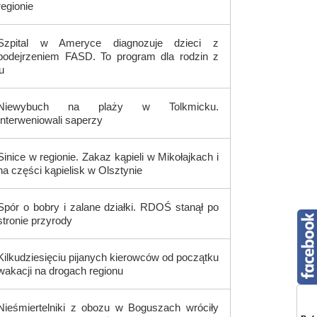
regionie
Szpital w Ameryce diagnozuje dzieci z
podejrzeniem FASD. To program dla rodzin z
u
Niewybuch na plaży w Tolkmicku.
Interweniowali saperzy
Sinice w regionie. Zakaz kąpieli w Mikołajkach i
na części kąpielisk w Olsztynie
Spór o bobry i zalane działki. RDOŚ stanął po
stronie przyrody
Kilkudziesięciu pijanych kierowców od początku
wakacji na drogach regionu
Nieśmiertelniki z obozu w Boguszach wróciły