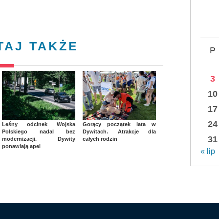
TAJ TAKŻE
P
3
10
17
24
Leśny odcinek Wojska
Gorący początek lata w
Polskiego nadal bez
Dywitach. Atrakcje dla
31
modernizacji. Dywity
całych rodzin
ponawiają apel
« lip