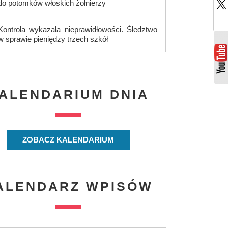
do potomków włoskich żołnierzy
Kontrola wykazała nieprawidłowości. Śledztwo
w sprawie pieniędzy trzech szkół
ALENDARIUM DNIA
ZOBACZ KALENDARIUM
ALENDARZ WPISÓW