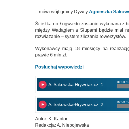
– mówi wójt gminy Dywity
Agnieszka Sakow
Ścieżka do Ługwałdu zostanie wykonana z be
między Wadągiem a Słupami będzie miał na
rozwiązanie – system zliczania rowerzystów.
Wykonawcy mają 18 miesięcy na realizację
prawie 6 mln zł.
Posłuchaj wypowiedzi
00:00 / 
A. Sakowska-Hrywniak cz. 1
00:00 / 
A. Sakowska-Hrywniak cz. 2
Autor: K. Kantor
Redakcja: A. Niebojewska