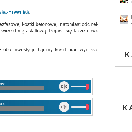
ska-Hrywniak
.
zfazowej kostki betonowej, natomiast odcinek
wierzchnię asfaltową. Pojawi się także nowe
 obu inwestycji. Łączny koszt prac wyniesie
K
00:00
00:00
K