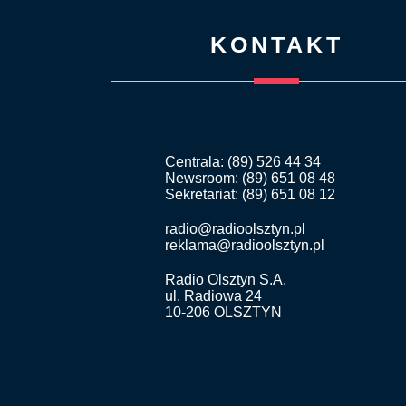
KONTAKT
Centrala: (89) 526 44 34
Newsroom: (89) 651 08 48
Sekretariat: (89) 651 08 12
radio@radioolsztyn.pl
reklama@radioolsztyn.pl
Radio Olsztyn S.A.
ul. Radiowa 24
10-206 OLSZTYN