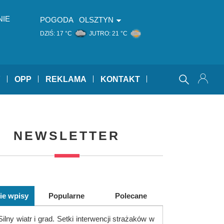
NIE
POGODA
OLSZTYN
DZIŚ:
17 °C
JUTRO:
21 °C
Y
OPP
REKLAMA
KONTAKT
NEWSLETTER
ie wpisy
Popularne
Polecane
Silny wiatr i grad. Setki interwencji strażaków w