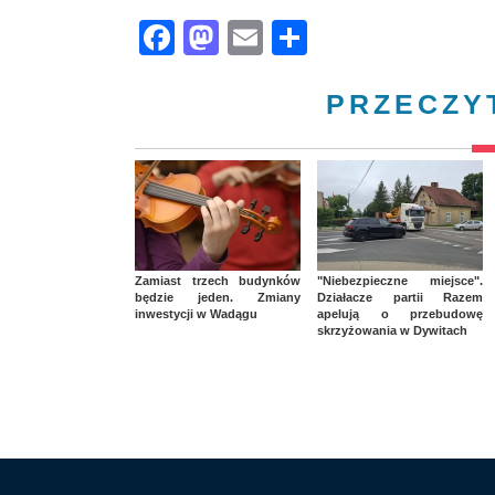
Facebook
Mastodon
Email
Share
PRZECZY
Zamiast trzech budynków
"Niebezpieczne miejsce".
będzie jeden. Zmiany
Działacze partii Razem
inwestycji w Wadągu
apelują o przebudowę
skrzyżowania w Dywitach