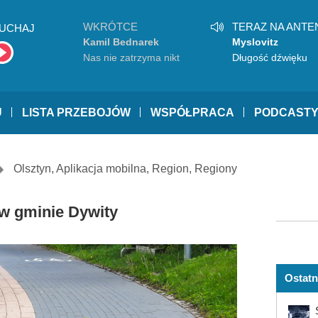
WKRÓTCE
TERAZ NA ANTE
UCHAJ
Kamil Bednarek
Myslovitz
Nas nie zatrzyma nikt
Długość dźwięku
samotności
U
LISTA PRZEBOJÓW
WSPÓŁPRACA
PODCAST
Olsztyn
,
Aplikacja mobilna
,
Region
,
Regiony
w gminie Dywity
Ostatn