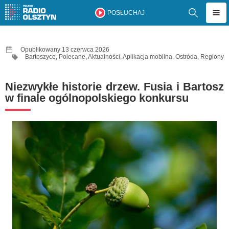
POSŁUCHAJ
Opublikowany 13 czerwca 2026
Bartoszyce
,
Polecane
,
Aktualności
,
Aplikacja mobilna
,
Ostróda
,
Regiony
Niezwykłe historie drzew. Fusia i Bartosz
w finale ogólnopolskiego konkursu