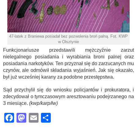
47-latek z Braniewa posiadał bez pozwolenia broń palną. Fot. KWP
w Olsztynie
Funkcjonariusze przedstawili mężczyźnie zarzut
nielegalnego posiadania i wyrabiania broni palnej oraz
posiadania narkotyków. Ten przyznał się do zarzucanych mu
czynów, ale odmówił składania wyjaśnień. Jak się okazało,
był już wcześniej karany za podobne przestępstwa.
Sąd przychylił się do wniosku policjantów i prokuratora, i
zdecydował o tymczasowym aresztowaniu podejrzanego na
3 miesiące.
(kwp/karp/łw)
Facebook
Mastodon
Email
Share