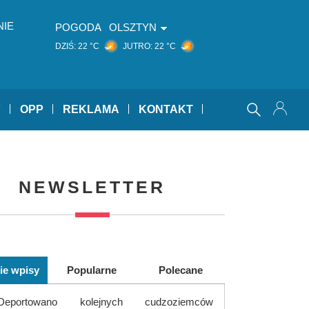
NIE
POGODA
OLSZTYN
DZIŚ:
22 °C
JUTRO:
22 °C
Y
OPP
REKLAMA
KONTAKT
NEWSLETTER
ie wpisy
Popularne
Polecane
Deportowano kolejnych cudzoziemców