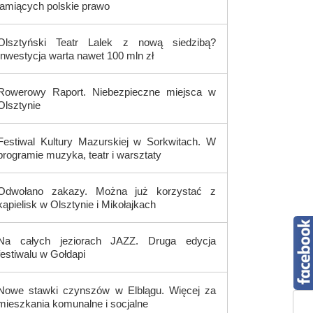
łamiących polskie prawo
Olsztyński Teatr Lalek z nową siedzibą?
Inwestycja warta nawet 100 mln zł
Rowerowy Raport. Niebezpieczne miejsca w
Olsztynie
Festiwal Kultury Mazurskiej w Sorkwitach. W
programie muzyka, teatr i warsztaty
Odwołano zakazy. Można już korzystać z
kąpielisk w Olsztynie i Mikołajkach
Na całych jeziorach JAZZ. Druga edycja
festiwalu w Gołdapi
Nowe stawki czynszów w Elblągu. Więcej za
mieszkania komunalne i socjalne