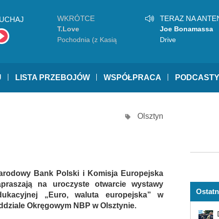
WKRÓTCE
TERAZ NA ANTE
UCHAJ
T.Love
Joe Bonamassa
Pochodnia (z Kasią
Drive
Sienkiewicz)
U
LISTA PRZEBOJÓW
WSPÓŁPRACA
PODCAST
Olsztyn
arodowy Bank Polski i Komisja Europejska
apraszają na uroczyste otwarcie wystawy
Ostatn
dukacyjnej „Euro, waluta europejska” w
ddziale Okręgowym NBP w Olsztynie.