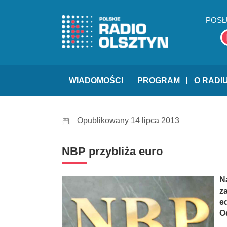
POSŁ
WIADOMOŚCI
PROGRAM
O RADI
Opublikowany 14 lipca 2013
NBP przybliża euro
N
z
e
O