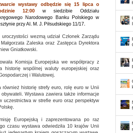
twarcie wystawy odbędzie się 15 lipca o
odzinie 12:00
w siedzibie Oddziału
kręgowego Narodowego Banku Polskiego w
sztynie przy Al. M. J. Piłsudskiego 11/17.
 uroczystości wezmą udział Członek Zarządu
 Małgorzata Zaleska oraz Zastępca Dyrektora
gniew Gniatkowski.
owała Komisja Europejska we współpracy z
istorię wspólnej waluty europejskiej oraz
 Gospodarczej i Walutowej.
również historię strefy euro, rolę euro w Unii
la obywateli. Wystawa zawiera także informacje
w uczestnictwa w strefie euro oraz perspektyw
Polskę.
misję Europejską i zaprezentowana po raz
ego czasu wystawa odwiedziła 10 krajów Unii
st już jedenastym krajem goszczącym wystawę.