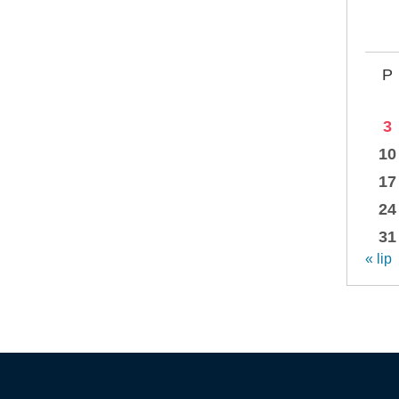
P
3
10
17
24
31
« lip