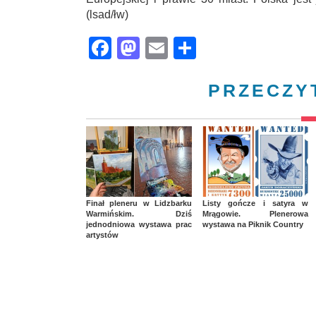
(lsad/łw)
Facebook
Mastodon
Email
Share
PRZECZY
Finał pleneru w Lidzbarku
Listy gończe i satyra w
Warmińskim. Dziś
Mrągowie. Plenerowa
jednodniowa wystawa prac
wystawa na Piknik Country
artystów