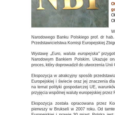
O
g
O
Ol
W
Narodowego Banku Polskiego prof. dr hab.
Przedstawicielstwa Komisji Europejskiej Zbi
Wystawę „
Euro, waluta europejska”
przygot
Narodowym Bankiem Polskim. Ukazuje ona h
proces, który doprowadził do utworzenia Unii
Ekspozycja w atrakcyjny sposób przedstawia 
Europejskiej i świecie oraz jej znaczenia d
na temat polityki gospodarczej UE, warunkó
przyjęcia wspólnej waluty europejskiej przez 
Ekspozycja została opracowana przez Ko
pierwszy w Brukseli w 2007 roku. Od tamt
Europejskiej i prawie 30 miast. Polska je