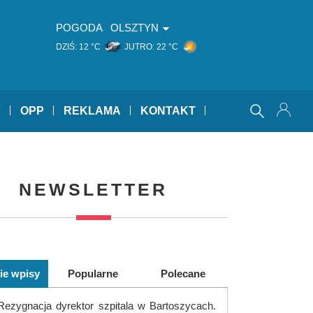
POGODA
OLSZTYN
DZIŚ:
12 °C
JUTRO:
22 °C
Y
OPP
REKLAMA
KONTAKT
NEWSLETTER
ie wpisy
Popularne
Polecane
Rezygnacja dyrektor szpitala w Bartoszycach.