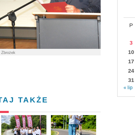
P
3
10
. Zbrożek
17
24
31
« lip
TAJ TAKŻE