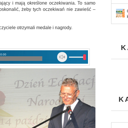
jący i mają określone oczekiwania. To samo
doskonalić, żeby tych oczekiwań nie zawieść –
zyciele otrzymali medale i nagrody.
K
00:00
K