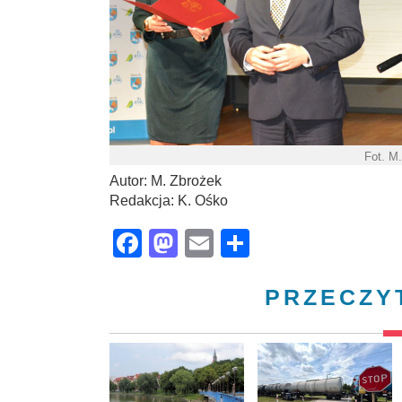
Fot. M
Autor: M. Zbrożek
Redakcja: K. Ośko
Facebook
Mastodon
Email
Share
PRZECZY