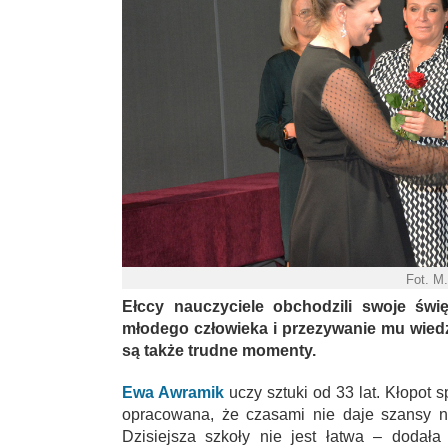
Fot. M
Ełccy nauczyciele obchodzili swoje świę
młodego człowieka i przezywanie mu wiedz
są także trudne momenty.
Ewa Awramik
uczy sztuki od 33 lat. Kłopot 
opracowana, że czasami nie daje szansy na
Dzisiejsza szkoły nie jest łatwa – dodał