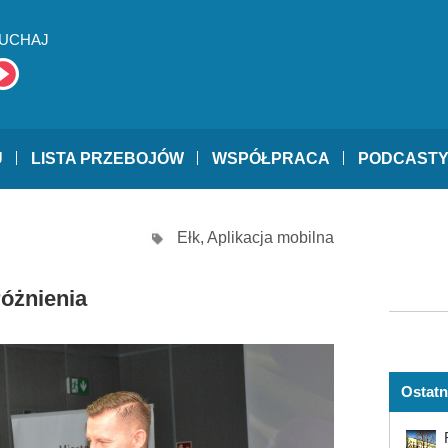
UCHAJ
U
LISTA PRZEBOJÓW
WSPÓŁPRACA
PODCAST
Ełk
,
Aplikacja mobilna
różnienia
Ostatn