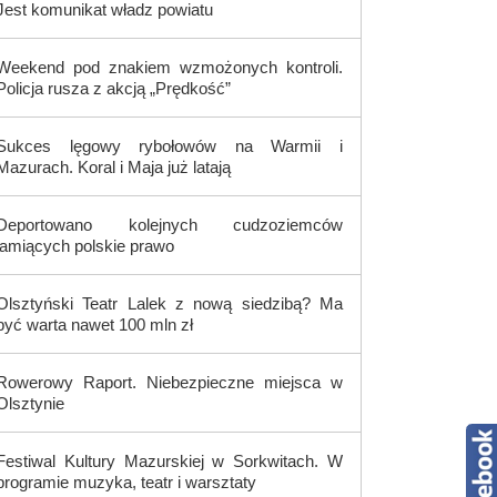
Jest komunikat władz powiatu
Weekend pod znakiem wzmożonych kontroli.
Policja rusza z akcją „Prędkość”
Sukces lęgowy rybołowów na Warmii i
Mazurach. Koral i Maja już latają
Deportowano kolejnych cudzoziemców
łamiących polskie prawo
Olsztyński Teatr Lalek z nową siedzibą? Ma
być warta nawet 100 mln zł
Rowerowy Raport. Niebezpieczne miejsca w
Olsztynie
Festiwal Kultury Mazurskiej w Sorkwitach. W
programie muzyka, teatr i warsztaty