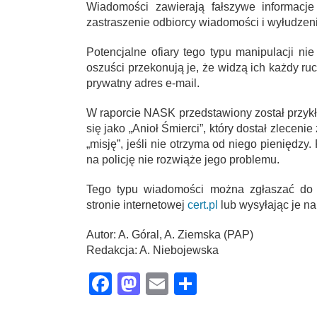
Wiadomości zawierają fałszywe informacje
zastraszenie odbiorcy wiadomości i wyłudzeni
Potencjalne ofiary tego typu manipulacji ni
oszuści przekonują je, że widzą ich każdy ru
prywatny adres e-mail.
W raporcie NASK przedstawiony został przyk
się jako „Anioł Śmierci”, który dostał zleceni
„misję”, jeśli nie otrzyma od niego pieniędzy
na policję nie rozwiąże jego problemu.
Tego typu wiadomości można zgłaszać do 
stronie internetowej
cert.pl
lub wysyłając je na
Autor: A. Góral, A. Ziemska (PAP)
Redakcja: A. Niebojewska
Facebook
Mastodon
Email
Share