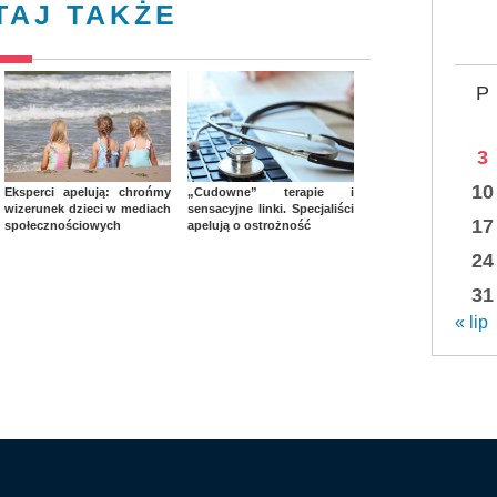
TAJ TAKŻE
P
3
10
Eksperci apelują: chrońmy
„Cudowne” terapie i
wizerunek dzieci w mediach
sensacyjne linki. Specjaliści
17
społecznościowych
apelują o ostrożność
24
31
« lip