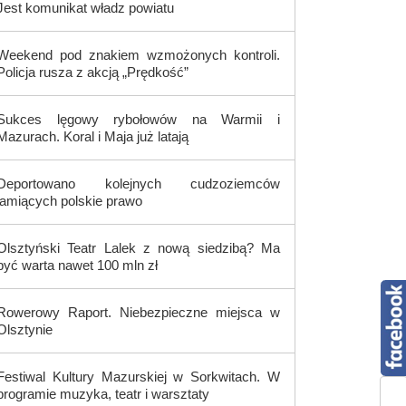
Jest komunikat władz powiatu
Weekend pod znakiem wzmożonych kontroli.
Policja rusza z akcją „Prędkość”
Sukces lęgowy rybołowów na Warmii i
Mazurach. Koral i Maja już latają
Deportowano kolejnych cudzoziemców
łamiących polskie prawo
Olsztyński Teatr Lalek z nową siedzibą? Ma
być warta nawet 100 mln zł
Rowerowy Raport. Niebezpieczne miejsca w
Olsztynie
Festiwal Kultury Mazurskiej w Sorkwitach. W
programie muzyka, teatr i warsztaty