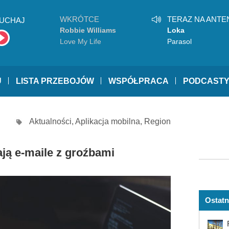
WKRÓTCE
TERAZ NA ANTE
UCHAJ
Robbie Williams
Loka
Love My Life
Parasol
U
LISTA PRZEBOJÓW
WSPÓŁPRACA
PODCAST
Aktualności
,
Aplikacja mobilna
,
Region
ją e-maile z groźbami
Ostatn