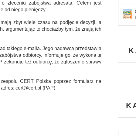
 o zleceniu zabójstwa adresata. Celem jest
e od niego pieniędzy.
e mają zbyt wiele czasu na podjęcie decyzji, a
ch, argumentując to chociażby tym, że znają ich
ład takiego e-maila. Jego nadawca przedstawia
K
e zabójstwa odbiorcy. Informuje go, że wykona tę
. Przekonuje też odbiorcę, że zgłoszenie sprawy
zespołu CERT Polska poprzez formularz na
 adres: cert@cert.pl.(PAP)
K