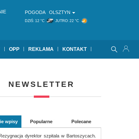
NIE
POGODA
OLSZTYN
DZIŚ:
12 °C
JUTRO:
22 °C
Y
OPP
REKLAMA
KONTAKT
NEWSLETTER
ie wpisy
Popularne
Polecane
Rezygnacja dyrektor szpitala w Bartoszycach.