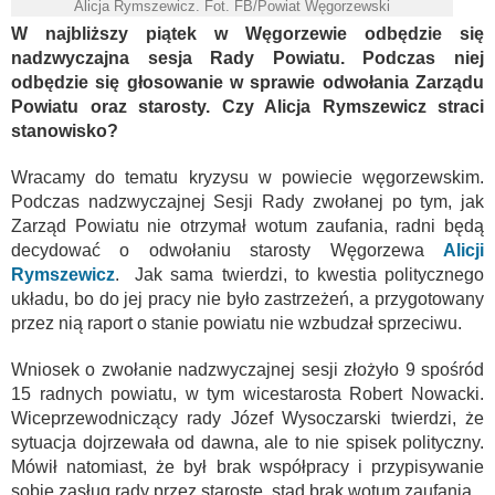
Alicja Rymszewicz. Fot. FB/Powiat Węgorzewski
W najbliższy piątek w Węgorzewie odbędzie się
nadzwyczajna sesja Rady Powiatu. Podczas niej
odbędzie się głosowanie w sprawie odwołania Zarządu
Powiatu oraz starosty. Czy Alicja Rymszewicz straci
stanowisko?
Wracamy do tematu kryzysu w powiecie węgorzewskim.
Podczas nadzwyczajnej Sesji Rady zwołanej po tym, jak
Zarząd Powiatu nie otrzymał wotum zaufania, radni będą
decydować o odwołaniu starosty Węgorzewa
Alicji
Rymszewicz
. Jak sama twierdzi, to kwestia politycznego
układu, bo do jej pracy nie było zastrzeżeń, a przygotowany
przez nią raport o stanie powiatu nie wzbudzał sprzeciwu.
Wniosek o zwołanie nadzwyczajnej sesji złożyło 9 spośród
15 radnych powiatu, w tym wicestarosta Robert Nowacki.
Wiceprzewodniczący rady Józef Wysoczarski twierdzi, że
sytuacja dojrzewała od dawna, ale to nie spisek polityczny.
Mówił natomiast, że był brak współpracy i przypisywanie
sobie zasług rady przez starostę, stąd brak wotum zaufania.