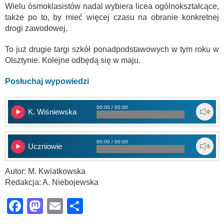
Wielu ósmoklasistów nadal wybiera licea ogólnokształcące,
także po to, by mieć więcej czasu na obranie konkretnej
drogi zawodowej.
To już drugie targi szkół ponadpodstawowych w tym roku w
Olsztynie. Kolejne odbędą się w maju.
Posłuchaj wypowiedzi
00:00 / 00:00
K. Wiśniewska
00:00 / 00:00
Uczniowie
Autor: M. Kwiatkowska
Redakcja: A. Niebojewska
Facebook
Mastodon
Email
Share