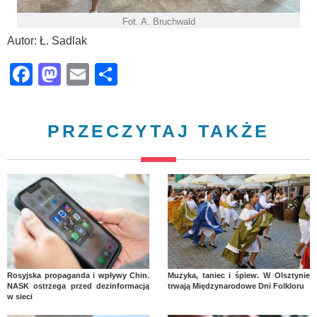
Fot. A. Bruchwald
Autor: Ł. Sadlak
Facebook
Mastodon
Email
Share
PRZECZYTAJ TAKŻE
Rosyjska propaganda i wpływy Chin.
Muzyka, taniec i śpiew. W Olsztynie
NASK ostrzega przed dezinformacją
trwają Międzynarodowe Dni Folkloru
w sieci