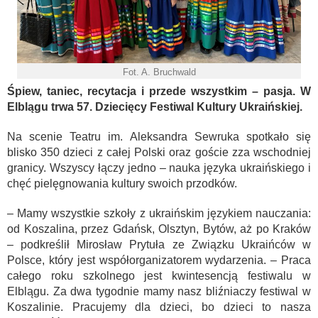
Fot. A. Bruchwald
Śpiew, taniec, recytacja i przede wszystkim – pasja. W
Elblągu trwa 57. Dziecięcy Festiwal Kultury Ukraińskiej.
Na scenie Teatru im. Aleksandra Sewruka spotkało się
blisko 350 dzieci z całej Polski oraz goście zza wschodniej
granicy. Wszyscy łączy jedno – nauka języka ukraińskiego i
chęć pielęgnowania kultury swoich przodków.
– Mamy wszystkie szkoły z ukraińskim językiem nauczania:
od Koszalina, przez Gdańsk, Olsztyn, Bytów, aż po Kraków
– podkreślił Mirosław Prytuła ze Związku Ukraińców w
Polsce, który jest współorganizatorem wydarzenia. – Praca
całego roku szkolnego jest kwintesencją festiwalu w
Elblągu. Za dwa tygodnie mamy nasz bliźniaczy festiwal w
Koszalinie. Pracujemy dla dzieci, bo dzieci to nasza