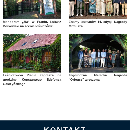
Monodram „Ba” w Praniu. Łukasz
Znamy laureatów 14. edycji Nagrody
Borkowski na scenie leśniczówki
Orfeusza
Leśniczówka Pranie zaprasza na
Tegoroczna literacka Nagroda
urodziny Konstantego Ildefonsa
"Orfeusz" wręczona
Gałczyńskiego
KONTAKT