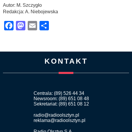
Autor: M. Szczygło
Redakcja: A. Niebojewska
Facebook
Mastodon
Email
Share
KONTAKT
Centrala: (89) 526 44 34
Newsroom: (89) 651 08 48
Sekretariat: (89) 651 08 12
radio@radioolsztyn.pl
reklama@radioolsztyn.pl
Radio Olsztyn S.A.