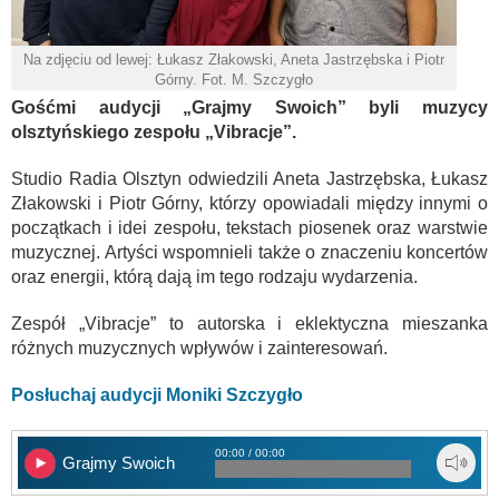
Na zdjęciu od lewej: Łukasz Złakowski, Aneta Jastrzębska i Piotr
Górny. Fot. M. Szczygło
Gośćmi audycji „Grajmy Swoich” byli muzycy
olsztyńskiego zespołu „Vibracje”.
Studio Radia Olsztyn odwiedzili Aneta Jastrzębska, Łukasz
Złakowski i Piotr Górny, którzy opowiadali między innymi o
początkach i idei zespołu, tekstach piosenek oraz warstwie
muzycznej. Artyści wspomnieli także o znaczeniu koncertów
oraz energii, którą dają im tego rodzaju wydarzenia.
Zespół „Vibracje” to autorska i eklektyczna mieszanka
różnych muzycznych wpływów i zainteresowań.
Posłuchaj audycji Moniki Szczygło
00:00 / 00:00
Grajmy Swoich