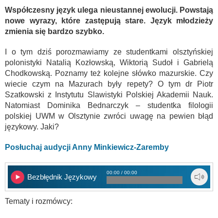
Współczesny język ulega nieustannej ewolucji. Powstają
nowe wyrazy, które zastępują stare. Język młodzieży
zmienia się bardzo szybko.
I o tym dziś porozmawiamy ze studentkami olsztyńskiej
polonistyki Natalią Kozłowską, Wiktorią Sudoł i Gabrielą
Chodkowską. Poznamy też kolejne słówko mazurskie. Czy
wiecie czym na Mazurach były repety? O tym dr Piotr
Szatkowski z Instytutu Slawistyki Polskiej Akademii Nauk.
Natomiast Dominika Bednarczyk – studentka filologii
polskiej UWM w Olsztynie zwróci uwagę na pewien błąd
językowy. Jaki?
Posłuchaj audycji Anny Minkiewicz-Zaremby
00:00 / 00:00
Bezbłędnik Językowy
Tematy i rozmówcy: