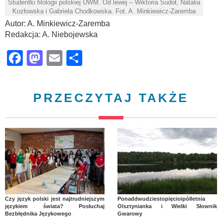
Studentki filologii polskiej UWM. Od lewej – Wiktoria Sudoł, Natalia
Kozłowska i Gabriela Chodkowska. Fot. A. Minkiewicz-Zaremba
Autor: A. Minkiewicz-Zaremba
Redakcja: A. Niebojewska
Facebook
Mastodon
Email
Share
PRZECZYTAJ TAKŻE
Czy język polski jest najtrudniejszym
Ponaddwudziestopięcioipółletnia
językiem świata? Posłuchaj
Olsztynianka i Wielki Słownik
Bezbłędnika Językowego
Gwarowy