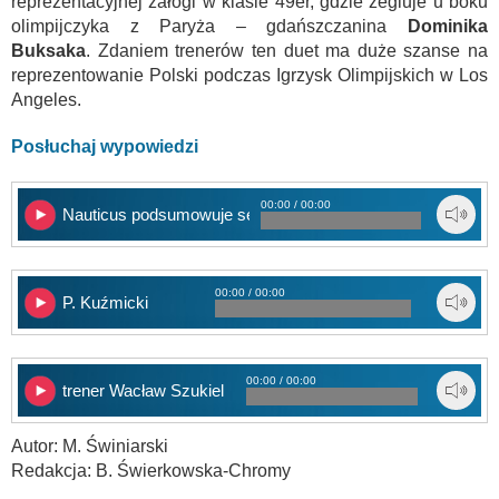
reprezentacyjnej załogi w klasie 49er, gdzie żegluje u boku
olimpijczyka z Paryża – gdańszczanina
Dominika
Buksaka
. Zdaniem trenerów ten duet ma duże szanse na
reprezentowanie Polski podczas Igrzysk Olimpijskich w Los
Angeles.
Posłuchaj wypowiedzi
00:00 / 00:00
Nauticus podsumowuje sezon
00:00 / 00:00
P. Kuźmicki
00:00 / 00:00
trener Wacław Szukiel
Autor: M. Świniarski
Redakcja: B. Świerkowska-Chromy