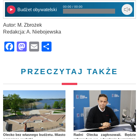
00:00 / 00:00
Budżet obywatelski
Autor: M. Zbrożek
Redakcja: A. Niebojewska
Facebook
Mastodon
Email
Share
PRZECZYTAJ TAKŻE
Olecko bez własnego budżetu. Miasto
Radni Olecka zagłosowali. Będzie