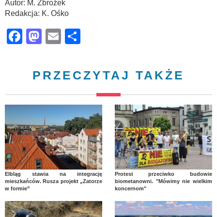
Autor: M. Zbrożek
Redakcja: K. Ośko
Facebook
Mastodon
Email
Share
PRZECZYTAJ TAKŻE
Elbląg stawia na integrację
Protest przeciwko budowie
mieszkańców. Rusza projekt „Zatorze
biometanowni. "Mówimy nie wielkim
w formie”
koncernom"