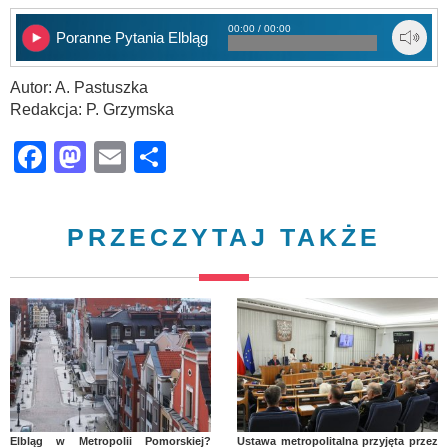
00:00 / 00:00
Poranne Pytania Elbląg
Autor: A. Pastuszka
Redakcja: P. Grzymska
Facebook
Mastodon
Email
Share
PRZECZYTAJ TAKŻE
Elbląg w Metropolii Pomorskiej?
Ustawa metropolitalna przyjęta przez