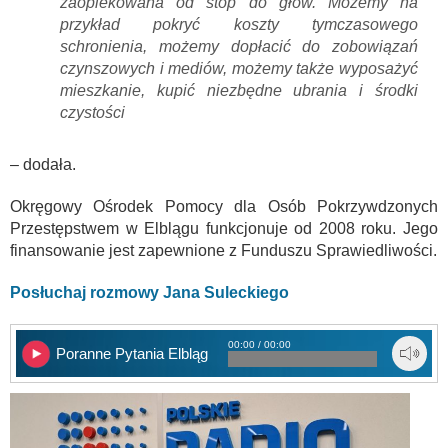
zaopiekowana od stóp do głów. Możemy na
przykład pokryć koszty tymczasowego
schronienia, możemy dopłacić do zobowiązań
czynszowych i mediów, możemy także wyposażyć
mieszkanie, kupić niezbędne ubrania i środki
czystości
– dodała.
Okręgowy Ośrodek Pomocy dla Osób Pokrzywdzonych
Przestępstwem w Elblągu funkcjonuje od 2008 roku. Jego
finansowanie jest zapewnione z Funduszu Sprawiedliwości.
Posłuchaj rozmowy Jana Suleckiego
00:00 / 00:00
Poranne Pytania Elbląg