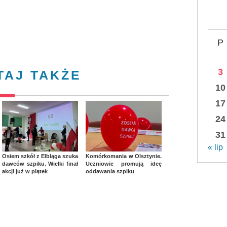
P
3
TAJ TAKŻE
10
17
24
31
« lip
Osiem szkół z Elbląga szuka
Komórkomania w Olsztynie.
dawców szpiku. Wielki finał
Uczniowie promują ideę
akcji już w piątek
oddawania szpiku