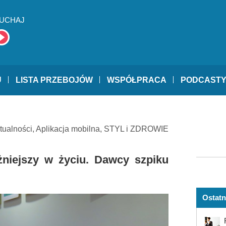
UCHAJ
U
LISTA PRZEBOJÓW
WSPÓŁPRACA
PODCAST
tualności
,
Aplikacja mobilna
,
STYL i ZDROWIE
żniejszy w życiu. Dawcy szpiku
Ostatn