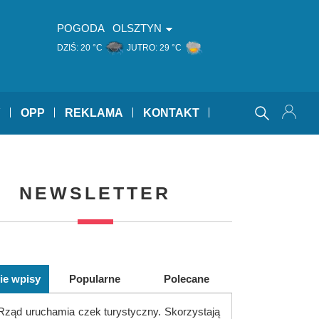
POGODA
OLSZTYN
DZIŚ:
20 °C
JUTRO:
29 °C
Y
OPP
REKLAMA
KONTAKT
NEWSLETTER
ie wpisy
Popularne
Polecane
Rząd uruchamia czek turystyczny. Skorzystają