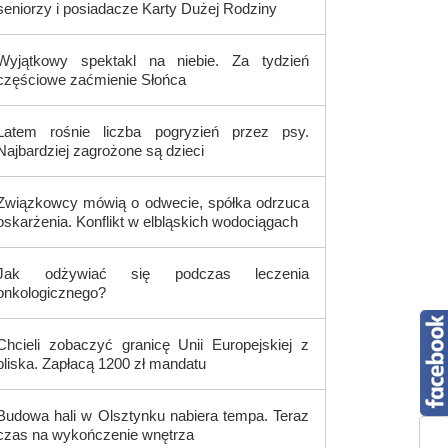
seniorzy i posiadacze Karty Dużej Rodziny
Wyjątkowy spektakl na niebie. Za tydzień
częściowe zaćmienie Słońca
Latem rośnie liczba pogryzień przez psy.
Najbardziej zagrożone są dzieci
Związkowcy mówią o odwecie, spółka odrzuca
oskarżenia. Konflikt w elbląskich wodociągach
Jak odżywiać się podczas leczenia
onkologicznego?
Chcieli zobaczyć granicę Unii Europejskiej z
bliska. Zapłacą 1200 zł mandatu
Budowa hali w Olsztynku nabiera tempa. Teraz
czas na wykończenie wnętrza