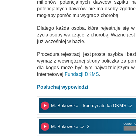
milionów potencjalnych dawców szpiku na
potencjalnych dawców nie ma osoby zgodnej z
mogłaby pomóc mu wygrać z chorobą.
Dlatego każda osoba, która rejestruje się w
życia osoby walczącej z chorobą. Ważne jest
już wcześniej w bazie.
Procedura rejestracji jest prosta, szybka i b
wymaz z wewnętrznej strony policzka za pom
dla kogoś może być tym najważniejszym w 
internetowej
Fundacji DKMS
.
Posłuchaj wypowiedzi
M. Bukowska – koordynatorka DKMS cz. 
00:00 / 
M. Bukowska cz. 2