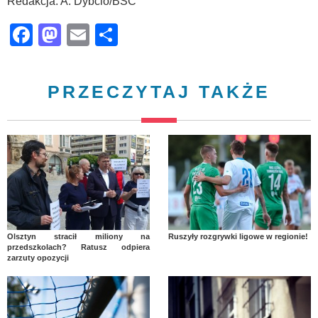
Redakcja: A. Dybcio/BSC
Facebook
Mastodon
Email
Share
PRZECZYTAJ TAKŻE
Olsztyn stracił miliony na
Ruszyły rozgrywki ligowe w regionie!
przedszkolach? Ratusz odpiera
zarzuty opozycji