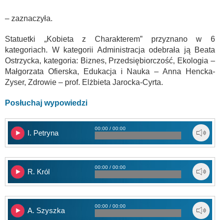
– zaznaczyła.
Statuetki „Kobieta z Charakterem” przyznano w 6
kategoriach. W kategorii Administracja odebrała ją Beata
Ostrzycka, kategoria: Biznes, Przedsiębiorczość, Ekologia –
Małgorzata Ofierska, Edukacja i Nauka – Anna Hencka-
Zyser, Zdrowie – prof. Elżbieta Jarocka-Cyrta.
Posłuchaj wypowiedzi
00:00 / 00:00
I. Petryna
00:00 / 00:00
R. Król
00:00 / 00:00
A. Szyszka