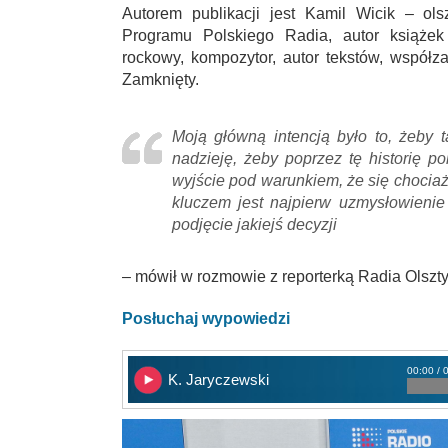
Autorem publikacji jest Kamil Wicik – ol
Programu Polskiego Radia, autor książe
rockowy, kompozytor, autor tekstów, współza
Zamknięty.
Moją główną intencją było to, żeby
nadzieję, żeby poprzez tę historię p
wyjście pod warunkiem, że się chociaż
kluczem jest najpierw uzmysłowienie 
podjęcie jakiejś decyzji
– mówił w rozmowie z reporterką Radia Olszt
Posłuchaj wypowiedzi
00:00 / 
K. Jaryczewski