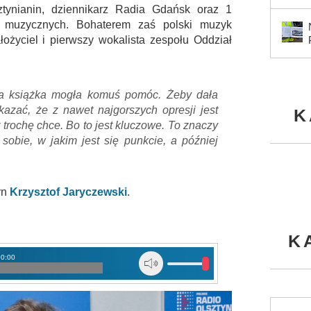
sztynianin, dziennikarz Radia Gdańsk oraz 1
k muzycznych. Bohaterem zaś polski muzyk
łożyciel i pierwszy wokalista zespołu Oddział
 ta książka mogła komuś pomóc. Żeby dała
okazać, że z nawet najgorszych opresji jest
K
 trochę chce. Bo to jest kluczowe. To znaczy
sobie, w jakim jest się punkcie, a później
yn
Krzysztof Jaryczewski
.
K
00:00