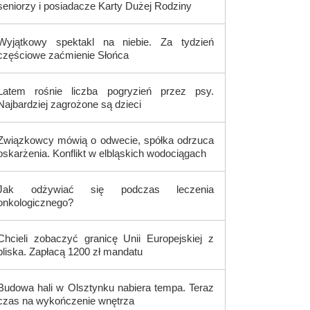
seniorzy i posiadacze Karty Dużej Rodziny
Wyjątkowy spektakl na niebie. Za tydzień
częściowe zaćmienie Słońca
Latem rośnie liczba pogryzień przez psy.
Najbardziej zagrożone są dzieci
Związkowcy mówią o odwecie, spółka odrzuca
oskarżenia. Konflikt w elbląskich wodociągach
Jak odżywiać się podczas leczenia
onkologicznego?
Chcieli zobaczyć granicę Unii Europejskiej z
bliska. Zapłacą 1200 zł mandatu
Budowa hali w Olsztynku nabiera tempa. Teraz
czas na wykończenie wnętrza