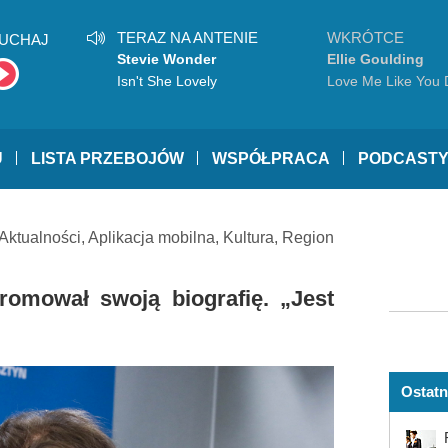
TERAZ NA ANTENIE
WKRÓTCE
UCHAJ
Stevie Wonder
Ellie Goulding
Isn't She Lovely
Love Me Like You 
U
LISTA PRZEBOJÓW
WSPÓŁPRACA
PODCAST
Aktualności
,
Aplikacja mobilna
,
Kultura
,
Region
romował swoją biografię. „Jest
Ostatn