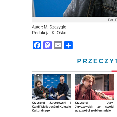
Fot. 
Autor: M. Szczygło
Redakcja: K. Ośko
Facebook
Mastodon
Email
Share
PRZECZY
Krzysztof Jaryczewski i
Krzysztof "Jary"
Kamil Wicik gośćmi Koktajlu
Jaryczewski: ze swojej
Kulturalnego
trzeźwości zrobiłem misję