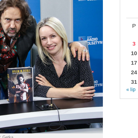
P
3
10
17
24
31
« lip
P. Getka