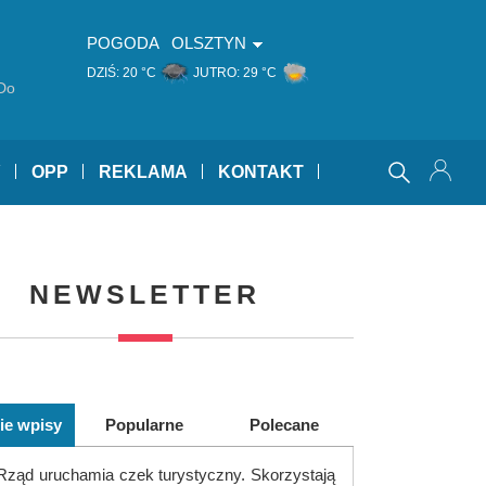
POGODA
OLSZTYN
DZIŚ:
20 °C
JUTRO:
29 °C
Do
Y
OPP
REKLAMA
KONTAKT
NEWSLETTER
ie wpisy
Popularne
Polecane
Rząd uruchamia czek turystyczny. Skorzystają