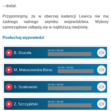
– dodał.
Przypomnijmy, że w obecnej kadencji Lewica nie ma
żadnego radnego sejmiku województwa. Wybory
samorządowe odbędą się w najbliższą niedzielę.
Posłuchaj wypowiedzi
00:00 / 00:00
B. Grucela
00:00 / 00:00
M. Matuszewska-Boruc
00:00 / 00:00
S. Szatkowski
00:00 / 00:00
Z. Szczypiński