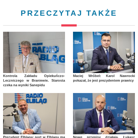
PRZECZYTAJ TAKŻE
Kontrola Zakładu Opiekuńczo-
Maciej Wróbel: Karol Nawrocki
Leczniczego w Braniewie. Starosta
pokazał, że jest prezydentem prawicy
czeka na wyniki Sanepidu
Prezydent Elbląga: port w Elblągu ma
Nowe przepisy działają. Łukasz