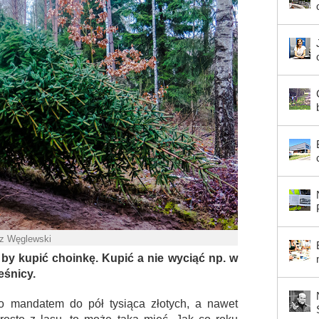
sz Węglewski
s, by kupić choinkę. Kupić a nie wyciąć np. w
eśnicy.
ko mandatem do pół tysiąca złotych, a nawet