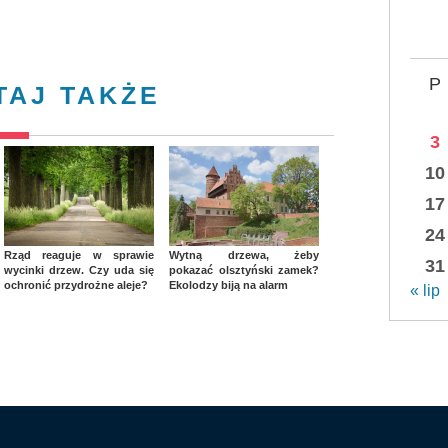
P
TAJ TAKŻE
3
10
17
24
Rząd reaguje w sprawie
Wytną drzewa, żeby
31
wycinki drzew. Czy uda się
pokazać olsztyński zamek?
ochronić przydrożne aleje?
Ekolodzy biją na alarm
« lip