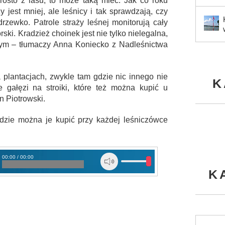
rosto z lasu, to może taką mieć. Jak co roku
y jest mniej, ale leśnicy i tak sprawdzają, czy
zewko. Patrole straży leśnej monitorują cały
ki. Kradzież choinek jest nie tylko nielegalna,
ym – tłumaczy Anna Koniecko z Nadleśnictwa
plantacjach, zwykle tam gdzie nic innego nie
K
gałęzi na stroiki, które też można kupić u
n Piotrowski.
ędzie można je kupić przy każdej leśniczówce
00:00 / 00:00
ch
K