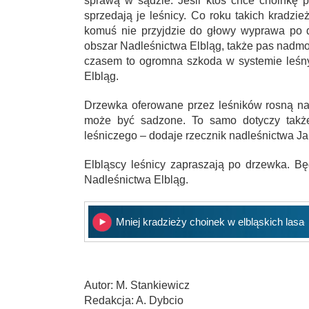
sprawą w sądzie. Jeśli ktoś chce choinkę p
sprzedają je leśnicy. Co roku takich kradzież
komuś nie przyjdzie do głowy wyprawa po dr
obszar Nadleśnictwa Elbląg, także pas nadmors
czasem to ogromna szkoda w systemie leśn
Elbląg.
Drzewka oferowane przez leśników rosną na 
może być sadzone. To samo dotyczy także 
leśniczego – dodaje rzecznik nadleśnictwa Ja
Elbląscy leśnicy zapraszają po drzewka. B
Nadleśnictwa Elbląg.
Mniej kradzieży choinek w elbląskich lasa
Autor: M. Stankiewicz
Redakcja: A. Dybcio