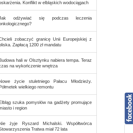
oskarżenia. Konflikt w elbląskich wodociągach
Jak odżywiać się podczas leczenia
onkologicznego?
Chcieli zobaczyć granicę Unii Europejskiej z
bliska. Zapłacą 1200 zł mandatu
Budowa hali w Olsztynku nabiera tempa. Teraz
czas na wykończenie wnętrza
Nowe życie stuletniego Pałacu Młodzieży.
Półmetek wielkiego remontu
Elbląg szuka pomysłów na gadżety promujące
miasto i region
Nie żyje Ryszard Michalski. Współtwórca
Stowarzyszenia Tratwa miał 72 lata