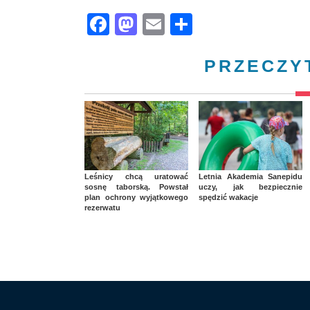
Facebook
Mastodon
Email
Share
PRZECZY
Leśnicy chcą uratować
Letnia Akademia Sanepidu
sosnę taborską. Powstał
uczy, jak bezpiecznie
plan ochrony wyjątkowego
spędzić wakacje
rezerwatu