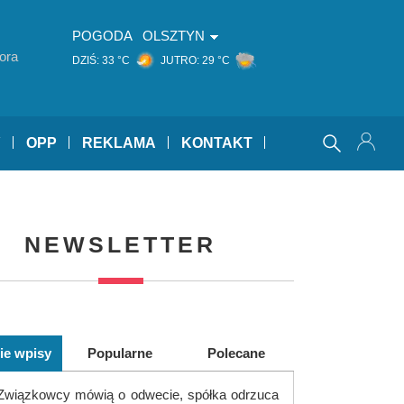
POGODA
OLSZTYN
ora
DZIŚ:
33 °C
JUTRO:
29 °C
Y
OPP
REKLAMA
KONTAKT
NEWSLETTER
ie wpisy
Popularne
Polecane
Związkowcy mówią o odwecie, spółka odrzuca