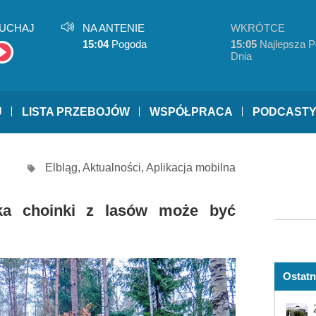
UCHAJ
NA ANTENIE
WKRÓTCE
15:04
Pogoda
15:05
Najlepsza P
Dnia
U
LISTA PRZEBOJÓW
WSPÓŁPRACA
PODCAST
Elbląg
,
Aktualności
,
Aplikacja mobilna
nka choinki z lasów może być
Ostatn