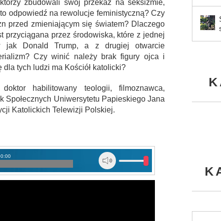
, którzy zbudowali swój przekaz na seksizmie,
t to odpowiedź na rewolucje feministyczną? Czy
zn przed zmieniającym się światem? Dlaczego
t przyciągana przez środowiska, które z jednej
w jak Donald Trump, a z drugiej otwarcie
erializm? Czy winić należy brak figury ojca i
dla tych ludzi ma Kościół katolicki?
K
oktor habilitowany teologii, filmoznawca,
k Społecznych Uniwersytetu Papieskiego Jana
i Katolickich Telewizji Polskiej.
00:00
K