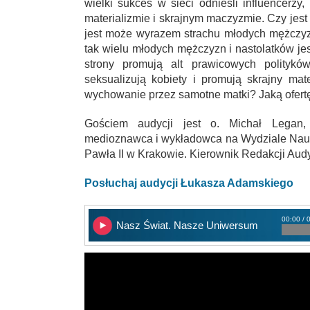
wielki sukces w sieci odnieśli influencerzy
materializmie i skrajnym maczyzmie. Czy jes
jest może wyrazem strachu młodych mężczy
tak wielu młodych mężczyzn i nastolatków jes
strony promują alt prawicowych politykó
seksualizują kobiety i promują skrajny mat
wychowanie przez samotne matki? Jaką ofertę 
Gościem audycji jest o. Michał Legan, d
medioznawca i wykładowca na Wydziale Nau
Pawła II w Krakowie. Kierownik Redakcji Audycj
Posłuchaj audycji Łukasza Adamskiego
00:00 / 
Nasz Świat. Nasze Uniwersum