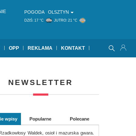
NIE
POGODA
OLSZTYN
DZIŚ:
17 °C
JUTRO:
21 °C
Y
OPP
REKLAMA
KONTAKT
NEWSLETTER
ie wpisy
Popularne
Polecane
Rzadkowłosy Waldek, osioł i mazurska gwara.