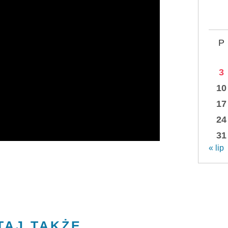
P
3
10
17
24
31
« lip
TAJ TAKŻE