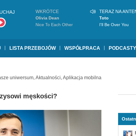
WKRÓTCE
TERAZ NA ANTE
UCHAJ
Olivia Dean
Toto
Nice To Each Other
I'll Be Over You
U
LISTA PRZEBOJÓW
WSPÓŁPRACA
PODCAST
asze uniwersum
,
Aktualności
,
Aplikacja mobilna
ryzysowi męskości?
Ostatn