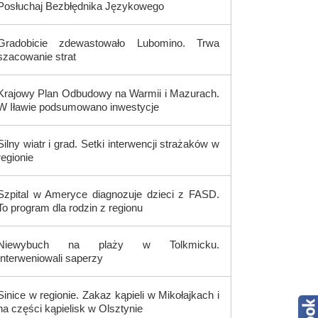
Posłuchaj Bezbłędnika Językowego
Gradobicie zdewastowało Lubomino. Trwa
szacowanie strat
Krajowy Plan Odbudowy na Warmii i Mazurach.
W Iławie podsumowano inwestycje
Silny wiatr i grad. Setki interwencji strażaków w
regionie
Szpital w Ameryce diagnozuje dzieci z FASD.
To program dla rodzin z regionu
Niewybuch na plaży w Tolkmicku.
Interweniowali saperzy
Sinice w regionie. Zakaz kąpieli w Mikołajkach i
na części kąpielisk w Olsztynie