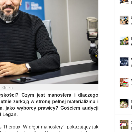
P. Getka
skości? Czym jest manosfera i dlaczego
tnie zerkają w stronę pełnej materializmu i
ym, jako wyborcy prawicy? Gościem audycji
ał Legan.
s Theroux. W głębi manosfery”, pokazujący jak