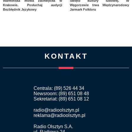
Warmińska mowa zachwyciła w
Święto kultury ludowej. W
Krakowie. Posłuchaj audycji
Węgorzewie trwa Międzynarodowy
Bezbłędnik Językowy
Jarmark Folkloru
KONTAKT
Centrala: (89) 526 44 34
Newsroom: (89) 651 08 48
Sekretariat: (89) 651 08 12
radio@radioolsztyn.pl
reklama@radioolsztyn.pl
Radio Olsztyn S.A.
ul. Radiowa 24