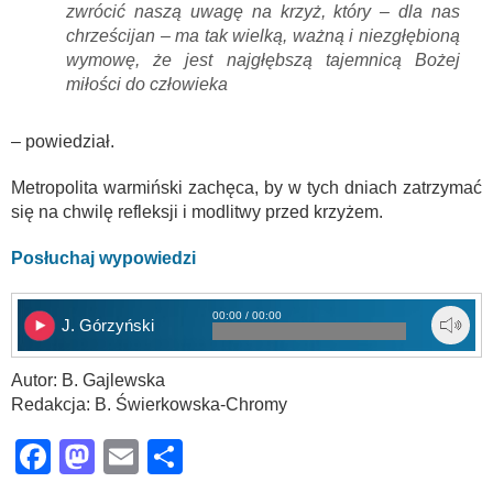
zwrócić naszą uwagę na krzyż, który – dla nas
chrześcijan – ma tak wielką, ważną i niezgłębioną
wymowę, że jest najgłębszą tajemnicą Bożej
miłości do człowieka
– powiedział.
Metropolita warmiński zachęca, by w tych dniach zatrzymać
się na chwilę refleksji i modlitwy przed krzyżem.
Posłuchaj wypowiedzi
00:00 / 00:00
J. Górzyński
Autor: B. Gajlewska
Redakcja: B. Świerkowska-Chromy
Facebook
Mastodon
Email
Share