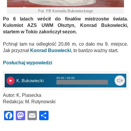
Fot. FB Konrada Bukowieckiego
Po 6 latach wrócił do finałów mistrzostw świata.
Kulomiot AZS UWM Olsztyn, Konrad Bukowiecki,
startem w Tokio zakończył sezon.
Pchnął tam na odległość 20,66 m, co dało mu 9. miejsce.
Jak przyznał
Konrad Buowiecki
, to bardzo ważny start.
Posłuchaj wypowiedzi
00:00 / 00:00
K. Bukowiecki
Autor: K. Piasecka
Redakcja: M. Rutynowski
Facebook
Mastodon
Email
Share