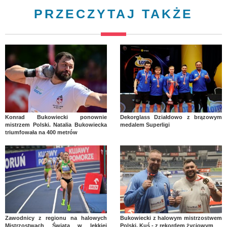
PRZECZYTAJ TAKŻE
Konrad Bukowiecki ponownie
Dekorglass Działdowo z brązowym
mistrzem Polski. Natalia Bukowiecka
medalem Superligi
triumfowała na 400 metrów
Zawodnicy z regionu na halowych
Bukowiecki z halowym mistrzostwem
Mistrzostwach Świata w lekkiej
Polski, Kuś - z rekordem życiowym